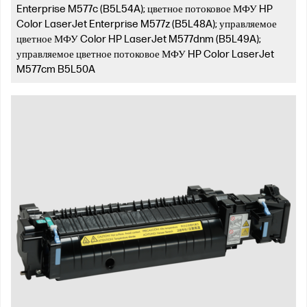
Enterprise M577c (B5L54A); цветное потоковое МФУ HP
Color LaserJet Enterprise M577z (B5L48A); управляемое
цветное МФУ Color HP LaserJet M577dnm (B5L49A);
управляемое цветное потоковое МФУ HP Color LaserJet
M577cm B5L50A