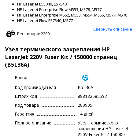
HP LaserJet E55040, E57540
HP LaserJet Enterprise Flow M553, M578, M577
HP LaserJet Enterprise M552, M553, M554, M555, M577, M578
HP LaserJet Flow E57540, M577
Свернуть описание
Вес товара: 2200 г
Узел термического закрепления HP
LaserJet 220V Fuser Kit / 150000 страниц
(B5L36A)
Бренд
Код производителя
B5L36A
Штрих код
888182585597
Код товара
280905
Гарантия
14 дней
Полное описание
Узел термического
закрепления HP LaserJet
220V Fuser Kit / 150000