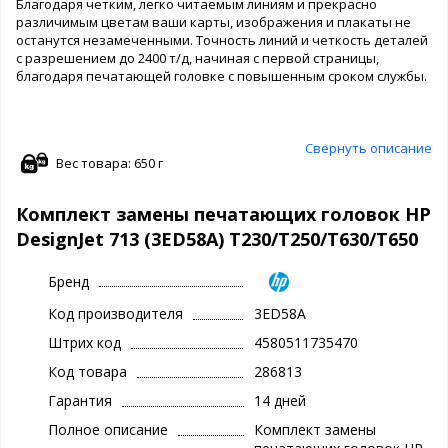
Благодаря четким, легко читаемым линиям и прекрасно
различимым цветам ваши карты, изображения и плакаты не
останутся незамеченными. Точность линий и четкость деталей
с разрешением до 2400 т/д, начиная с первой страницы,
благодаря печатающей головке с повышенным сроком службы.
Свернуть описание
Вес товара: 650 г
Комплект замены печатающих головок HP
DesignJet 713 (3ED58A) T230/T250/T630/T650
Бренд
Код производителя
3ED58A
Штрих код
4580511735470
Код товара
286813
Гарантия
14 дней
Полное описание
Комплект замены