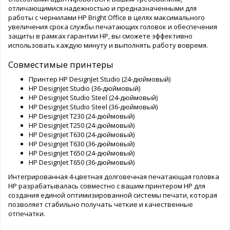
отличающимися надежностью и предназначенными для
работы с чернилами HP Bright Office в целях максимального
увеличения срока службы печатающих головок и обеспечения
защиты в рамках гарантии HP, вы сможете эффективно
использовать каждую минуту и выполнять работу вовремя.
Совместимые принтеры
Принтер HP DesignJet Studio (24-дюймовый)
HP DesignJet Studio (36-дюймовый)
HP DesignJet Studio Steel (24-дюймовый)
HP DesignJet Studio Steel (36-дюймовый)
HP DesignJet T230 (24-дюймовый)
HP DesignJet T250 (24-дюймовый)
HP DesignJet T630 (24-дюймовый)
HP DesignJet T630 (36-дюймовый)
HP DesignJet T650 (24-дюймовый)
HP DesignJet T650 (36-дюймовый)
Интегрированная 4-цветная долговечная печатающая головка
HP разрабатывалась совместно с вашим принтером HP для
создания единой оптимизированной системы печати, которая
позволяет стабильно получать четкие и качественные
отпечатки.