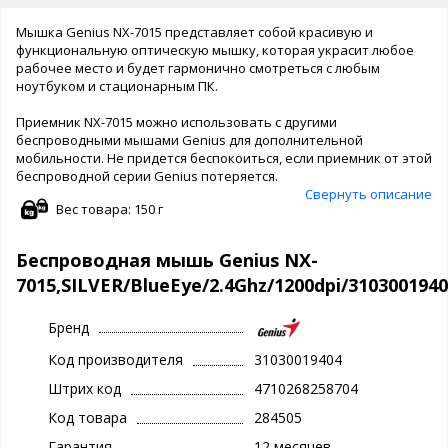
Мышка Genius NX-7015 представляет собой красивую и
функциональную оптическую мышку, которая украсит любое
рабочее место и будет гармонично смотреться с любым
ноутбуком и стационарным ПК.
Приемник NX-7015 можно использовать с другими
беспроводными мышами Genius для дополнительной
мобильности. Не придется беспокоиться, если приемник от этой
беспроводной серии Genius потеряется.
Свернуть описание
Вес товара: 150 г
Беспроводная мышь Genius NX-
7015,SILVER/BlueEye/2.4Ghz/1200dpi/310300194
Бренд
Код производителя
31030019404
Штрих код
4710268258704
Код товара
284505
Гарантия
12 месяцев