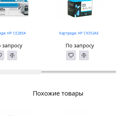
идж HP CE285A
Картридж HP C9352AE
 запросу
По запросу
Похожие товары