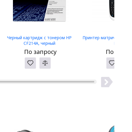
Черный картридж с тонером HP
Принтер матричный Eps
CF214A, черный
LW-400
По запросу
По запро