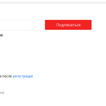
Подписаться
м:
на после
регистрации
той.