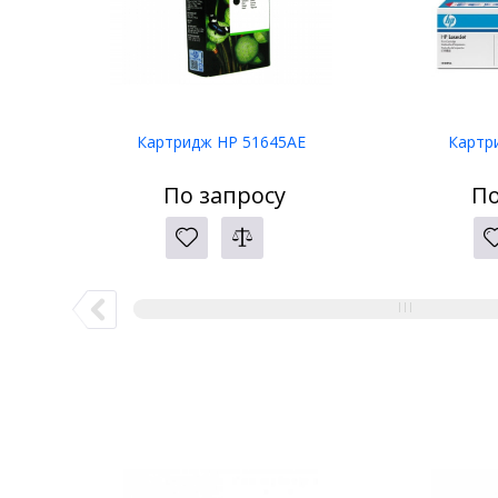
Картридж HP 51645AE
Картр
По запросу
По