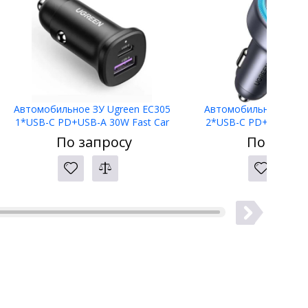
Автомобильное ЗУ Ugreen EC305
Автомобильное ЗУ Ug
1*USB-C PD+USB-A 30W Fast Car
2*USB-C PD+USB-A 75
Charger, 25845
Charger, 350
По запросу
По запро