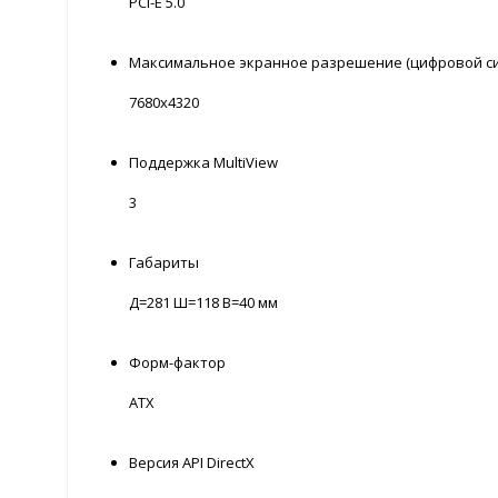
PCI-E 5.0
Максимальное экранное разрешение (цифровой си
7680x4320
Поддержка MultiView
3
Габариты
Д=281 Ш=118 В=40 мм
Форм-фактор
ATX
Версия API DirectX