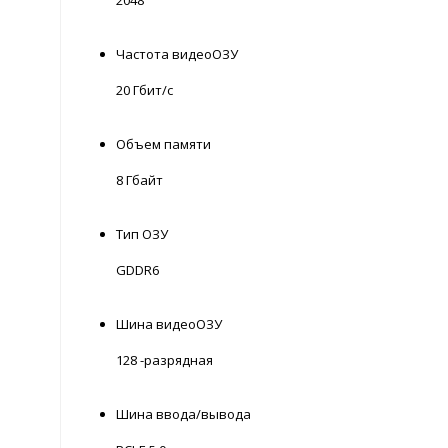
2048
Частота видеоОЗУ
20 Гбит/с
Объем памяти
8 Гбайт
Тип ОЗУ
GDDR6
Шина видеоОЗУ
128 -разрядная
Шина ввода/вывода