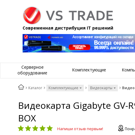
Современная дистрибуция IT решений
Серверное
Комплектующие
Компь
оборудование
Каталог
Комплектующие
Видеокарты
Видеок
Видеокарта Gigabyte GV-R
BOX
Напиши отзыв первым!
Понра