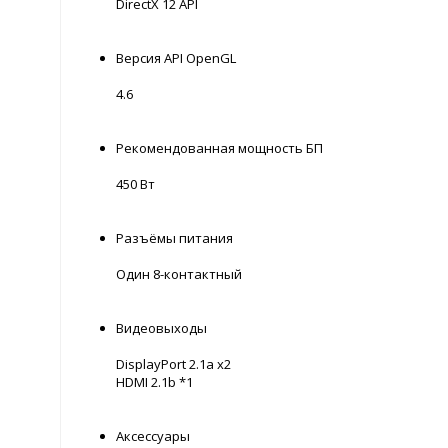
DirectX 12 API
Версия API OpenGL
4.6
Рекомендованная мощность БП
450 Вт
Разъёмы питания
Один 8-контактный
Видеовыходы
DisplayPort 2.1a x2
HDMI 2.1b *1
Аксессуары