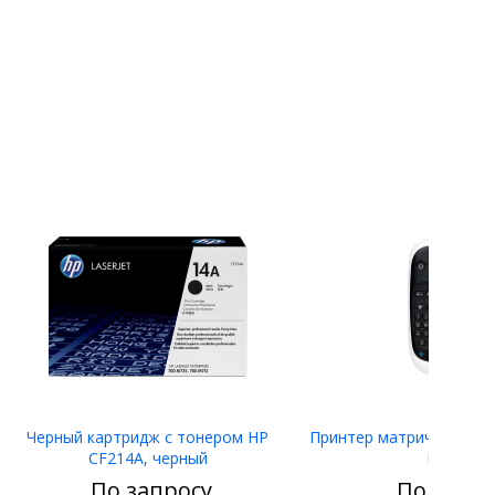
Черный картридж с тонером HP
Принтер матричный Eps
CF214A, черный
LW-400
По запросу
По запро