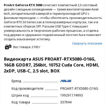
ProArt GeForce RTX 5080
сочетает компактный 2,5-слотовый
дизайн с мощным охлаждением — тремя вентиляторами Axial-
tech, испарительной камерой и термопрокладкой GPU с
фазовым переходом — чтобы обеспечить производительность
GeForce RTX 50 Series как в полноразмерных корпусах, так и в
компактных сборках SFF. Разъем USB Type-C повышает
универсальность в творческих рабочих процессах, а отделка
под дерево и сдержанно подсвеченный логотип Aura помогают
создать изысканную эстетику.
Свернуть описание
Вес товара: 2100 г
Видеокарта ASUS PROART-RTX5080-O16G,
16GB GDDR7, 256bit, 10752 Cuda Core, HDMI,
2xDP, USB-C, 2.5 slot, BOX
Бренд
Код производителя
PROART-RTX5080-O16G
Штрих код
199291174993
Код товара
337944