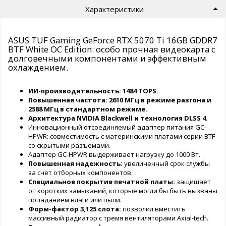
Характеристики
ASUS TUF Gaming GeForce RTX 5070 Ti 16GB GDDR7
BTF White OC Edition: особо прочная видеокарта с
долговечными компонентами и эффективным
охлаждением.
ИИ-производительность: 1484 TOPS.
Повышенная частота: 2610 МГц в режиме разгона и
2588 МГц в стандартном режиме.
Архитектура NVIDIA Blackwell и технология DLSS 4.
Инновационный отсоединяемый адаптер питания GC-
HPWR: совместимость с материнскими платами серии BTF
со скрытыми разъемами.
Адаптер GC-HPWR выдерживает нагрузку до 1000 Вт.
Повышенная надежность:
увеличенный срок службы
за счет отборных компонентов.
Специальное покрытие печатной платы:
защищает
от коротких замыканий, которые могли бы быть вызваны
попаданием влаги или пыли.
Форм-фактор 3,125 слота:
позволил вместить
массивный радиатор с тремя вентиляторами Axial-tech.