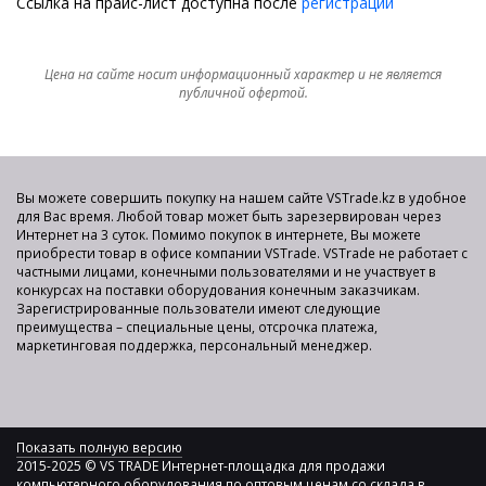
Ссылка на прайс-лист доступна после
регистрации
Цена на сайте носит информационный характер и не является
публичной офертой.
Вы можете совершить покупку на нашем сайте VSTrade.kz в удобное
для Вас время. Любой товар может быть зарезервирован через
Интернет на 3 суток. Помимо покупок в интернете, Вы можете
приобрести товар в офисе компании VSTrade. VSTrade не работает с
частными лицами, конечными пользователями и не участвует в
конкурсах на поставки оборудования конечным заказчикам.
Зарегистрированные пользователи имеют следующие
преимущества – специальные цены, отсрочка платежа,
маркетинговая поддержка, персональный менеджер.
Показать полную версию
2015-2025 © VS TRADE Интернет-площадка для продажи
компьютерного оборудования по оптовым ценам со склада в