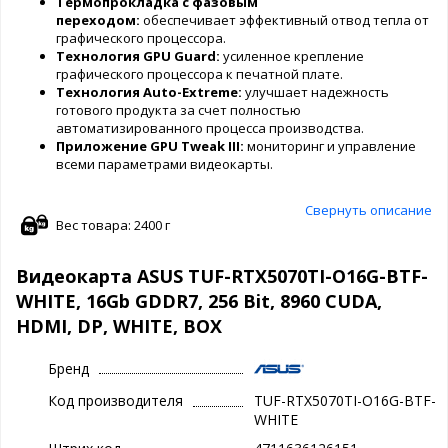
Термопрокладка с фазовым
переходом:
обеспечивает эффективный отвод тепла от
графического процессора.
Технология GPU Guard:
усиленное крепление
графического процессора к печатной плате.
Технология Auto-Extreme:
улучшает надежность
готового продукта за счет полностью
автоматизированного процесса производства.
Приложение GPU Tweak III:
мониторинг и управление
всеми параметрами видеокарты.
Свернуть описание
Вес товара: 2400 г
Видеокарта ASUS TUF-RTX5070TI-O16G-BTF-
WHITE, 16Gb GDDR7, 256 Bit, 8960 CUDA,
HDMI, DP, WHITE, BOX
Бренд
Код производителя
TUF-RTX5070TI-O16G-BTF-
WHITE