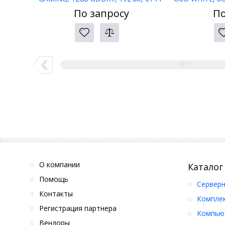
CUDA Core, HDMI, DP, BOX
CUDA, 
По запросу
По
О компании
Каталог
Помощь
Серверн
Контакты
Компле
Регистрация партнера
Компьют
Вендоры