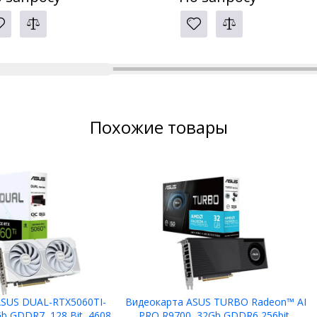
Похожие товары
SUS DUAL-RTX5060TI-
Видеокарта ASUS TURBO Radeon™ AI
b GDDR7, 128 Bit, 4608
PRO R9700, 32Gb GDDR6 256bit,