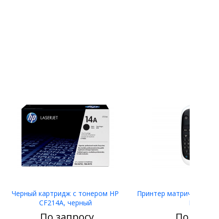
Черный картридж с тонером HP
Принтер матричный Eps
CF214A, черный
LW-400
По запросу
По запро