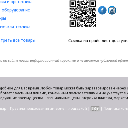
ия и оргтехника
 оборудование
оры
ческая техника
треть все товары
Ссылка на прайс-лист доступ
а на сайте носит информационный характер и не является публичной офер
удобное для Вас время. Любой товар может быть зарезервирован через И
аботает с частными лицами, конечными пользователями и не участвует в
едующие преимущества – специальные цены, отсрочка платежа, маркет
emap
|
Правила пользования интернет площадкой
|
|
Политика ко