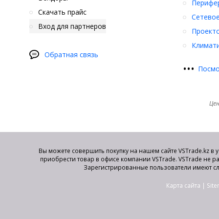
Перифер
Скачать прайс
Сетевое
Вход для партнеров
Проект
Климати
Обратная связь
•
•
•
Посмо
Цен
Вы можете совершить покупку на нашем сайте VSTrade.kz в 
приобрести товар в офисе компании VSTrade. VSTrade не р
Зарегистрированные пользователи имеют сл
Карта сайта
|
Sit