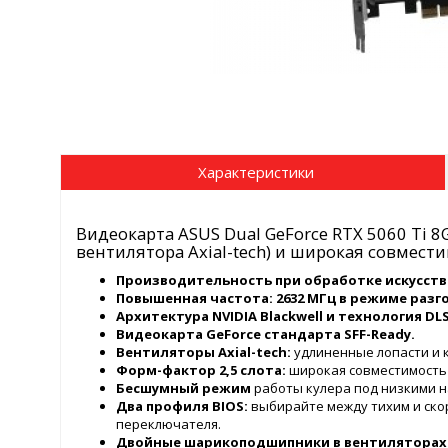
Характеристики
Видеокарта ASUS Dual GeForce RTX 5060 Ti 
вентилятора Axial-tech) и широкая совмести
Производительность при обработке искусстве
Повышенная частота: 2632 МГц в режиме разго
Архитектура NVIDIA Blackwell и технология DLS
Видеокарта GeForce стандарта SFF-Ready.
Вентиляторы Axial-tech:
удлиненные лопасти и 
Форм-фактор 2,5 слота:
широкая совместимость 
Бесшумный режим
работы кулера под низкими н
Два профиля BIOS:
выбирайте между тихим и ск
переключателя.
Двойные шарикоподшипники в вентиляторах