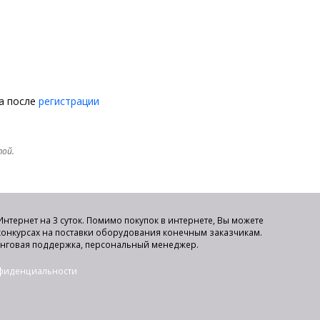
на после
регистрации
той.
нтернет на 3 суток. Помимо покупок в интернете, Вы можете
 конкурсах на поставки оборудования конечным заказчикам.
инговая поддержка, персональный менеджер.
нфиденциальности