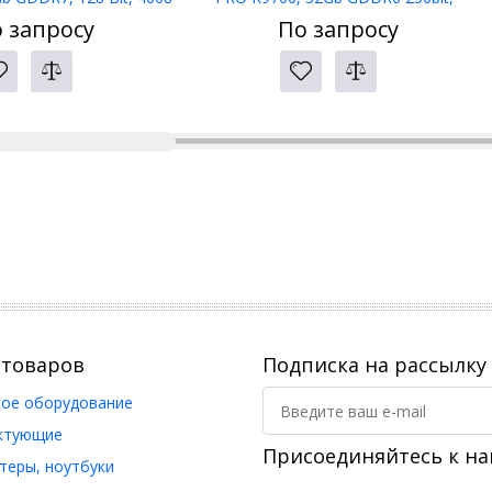
HDMI, DP, BOX
3xHDMI, 1xDP, BOX
 запросу
По запросу
 товаров
Подписка на рассылку
ое оборудование
ктующие
Присоединяйтесь к на
еры, ноутбуки