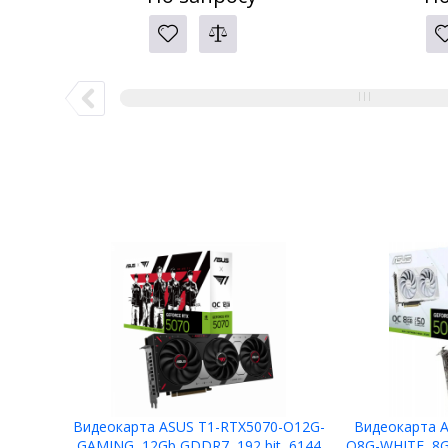
Видеокарта ASUS T1-RTX5070-O12G-
Видеокарта A
GAMING, 12Gb GDDR7, 192 bit, 6144
O8G-WHITE, 8G