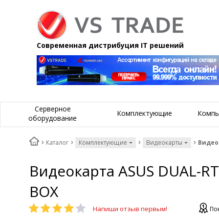
Современная дистрибуция IT решений
Серверное
Комплектующие
Компь
оборудование
Каталог
Комплектующие
Видеокарты
Видеок
Видеокарта ASUS DUAL-RTX
BOX
Напиши отзыв первым!
По