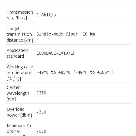
Transmission
1 Gbit/s
rate [bit/s]
Target
transmission
Single-mode fiber: 10 km
distance [km]
Application
1000BASE-LX10/LH
standard
Working case
temperature
-40°C to +85°C (-40°F to +185°F)
[°C(°F)]
Center
wavelength
1310
[nm]
Overload
-3.0
power [dbm]
Minimum Tx
optical
-9.0