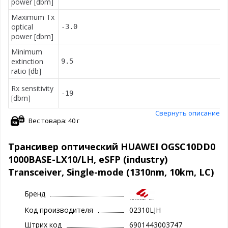
power [dbm]
Maximum Tx
optical
-3.0
power [dbm]
Minimum
extinction
9.5
ratio [db]
Rx sensitivity
-19
[dbm]
Свернуть описание
Вес товара: 40 г
Трансивер оптический HUAWEI OGSC10DD0
1000BASE-LX10/LH, eSFP (industry)
Transceiver, Single-mode (1310nm, 10km, LC)
Бренд
Код производителя
02310LJH
Штрих код
6901443003747