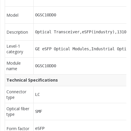
Model
OGSC10DD0
Description
Optical Transceiver,eSFP(industry),1310nm
Level-1
GE eSFP Optical Modules,Industrial Optica
category
Module
OGSC10DD0
name
Technical Specifications
Connector
LC
type
Optical fiber
SMF
type
Form factor
eSFP