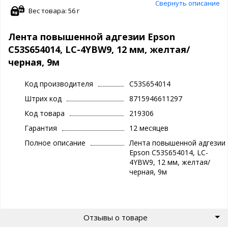
Свернуть описание
Вес товара: 56 г
Лента повышенной адгезии Epson
C53S654014, LC-4YBW9, 12 мм, желтая/
черная, 9м
Код производителя
C53S654014
Штрих код
8715946611297
Код товара
219306
Гарантия
12 месяцев
Полное описание
Лента повышенной адгезии
Epson C53S654014, LC-
4YBW9, 12 мм, желтая/
черная, 9м
Отзывы о товаре