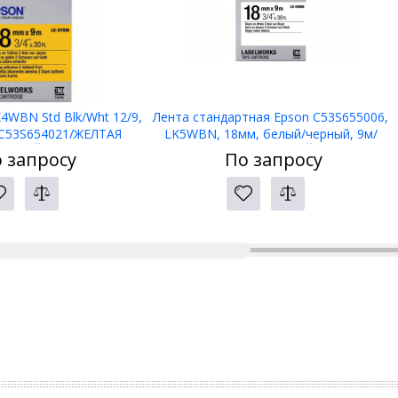
4WBN Std Blk/Wht 12/9,
Лента стандартная Epson C53S655006,
C53S654021/ЖЕЛТАЯ
LK5WBN, 18мм, белый/черный, 9м/
АКЛЕЙКА
ЖЕЛТАЯ НАКЛЕЙКА
 запросу
По запросу