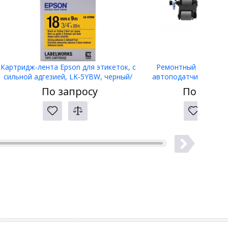
Картридж-лента Epson для этикеток, с
Ремонтный комплек
сильной адгезией, LK-5YBW, черный/
автоподатчика HP Col
желтый 18 мм (9 м) C53S655010/
CE487C
По запросу
По запро
ЖЕЛТАЯ НАКЛЕЙКА