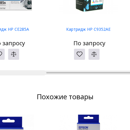
идж HP CE285A
Картридж HP C9352AE
 запросу
По запросу
Похожие товары