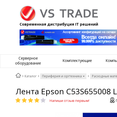
Современная дистрибуция IT решений
Серверное
Комплектующие
Компь
оборудование
Каталог
Периферия и оргтехника
Расходные мат
Лента Epson C53S655008 L
Напиши отзыв первым!