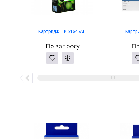
Картридж HP 51645AE
Картр
По запросу
По