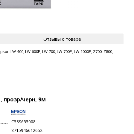
Отзывы о товаре
son LW-400, LW-600P, LW-700, LW-700P, LW-1000P, Z700, Z800,
, прозр/черн, 9м
C53S655008
8715946612652