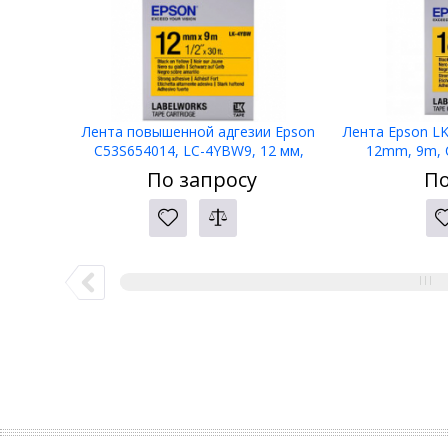
Лента повышенной адгезии Epson
Лента Epson LK
C53S654014, LC-4YBW9, 12 мм,
12mm, 9m, 
желтая/черная, 9м /ЖЕЛТАЯ
Н
По запросу
По
НАКЛЕЙКА