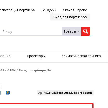
егистрация партнера
Вендоры
Скачать прайс
Вход для партнеров
Товары
ование
Проекторы
Климатическая техника
8 LK-5TBN, 18 мм, прозр/черн, 9м
м
Артикул:
C53S655008 LK-5TBN Epson