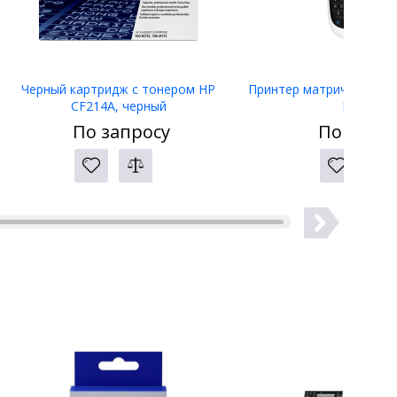
Черный картридж с тонером HP
Принтер матричный Eps
CF214A, черный
LW-400
По запросу
По запро