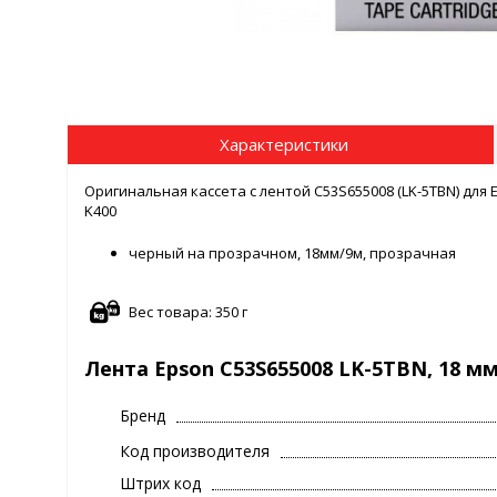
Характеристики
Оригинальная кассета с лентой C53S655008 (LK-5TBN) для Ep
K400
черный на прозрачном, 18мм/9м, прозрачная
Вес товара: 350 г
Лента Epson C53S655008 LK-5TBN, 18 мм
Бренд
Код производителя
Штрих код