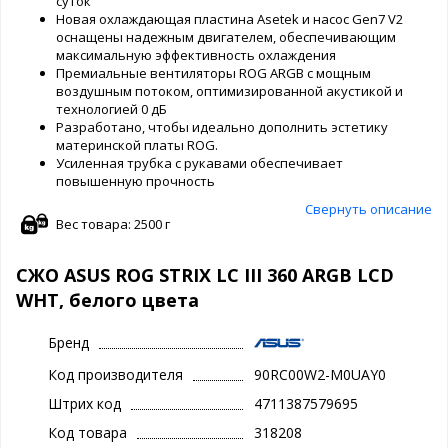
суток
Новая охлаждающая пластина Asetek и насос Gen7 V2
оснащены надежным двигателем, обеспечивающим
максимальную эффективность охлаждения
Премиальные вентиляторы ROG ARGB с мощным
воздушным потоком, оптимизированной акустикой и
технологией 0 дБ
Разработано, чтобы идеально дополнить эстетику
материнской платы ROG.
Усиленная трубка с рукавами обеспечивает
повышенную прочность
Свернуть описание
Вес товара: 2500 г
СЖО ASUS ROG STRIX LC III 360 ARGB LCD
WHT, белого цвета
Бренд
Код производителя
90RC00W2-M0UAY0
Штрих код
4711387579695
Код товара
318208