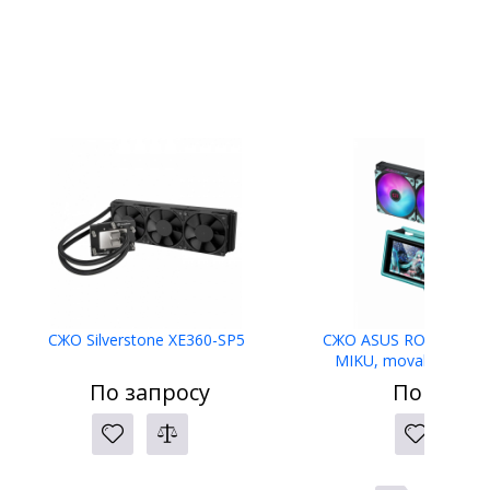
СЖО Silverstone XE360-SP5
СЖО ASUS ROG RYUO I
MIKU, movable curved
AMOLED display, 3xAR
По запросу
По запро
1700, 1851, Black,