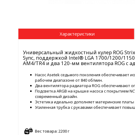
Характеристики
Универсальный жидкостный кулер ROG Strix L
Sync, поддержкой Intel® LGA 1700/1200/115
AM4/TR4 и два 120-мм вентилятора ROG с а
Насос Asetek седьмого поколения обеспечивает 
рабочем диапазоне от 840 об/мин.
Два вентилятора радиатора ROG обеспечивают оп
Подсветка ARGB на крышке насоса с покрытием N
современный дизайн.
Эстетика идеально дополняет материнские платы
Усиленная трубка с рукавами обеспечивает повы
Вес товара: 2200 г