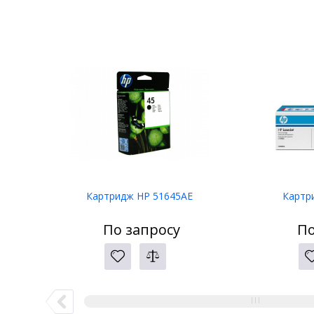
Картридж HP 51645AE
Картр
По запросу
По