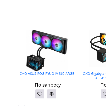
СЖО ASUS ROG RYUO IV 360 ARGB
СЖО Gigabyte
ARGB 
По запросу
По