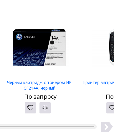
Черный картридж с тонером HP
Принтер матричный Eps
CF214A, черный
LW-400
По запросу
По запро