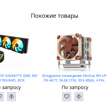
Похожие товары
 GP-GIGABYTE GME 360
Воздушное охлаждение Noctua NH-U9
1700/AM5, BOX
DX-4677, 56.68 CFM, 30.6 dB(A), 4 Pin,
Fan amp; Heatsinks
 запросу
По запросу