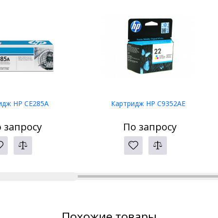
идж HP CE285A
Картридж HP C9352AE
 запросу
По запросу
Похожие товары