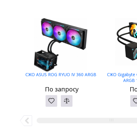
СЖО ASUS ROG RYUO IV 360 ARGB
СЖО Gigabyte
ARGB 
По запросу
По