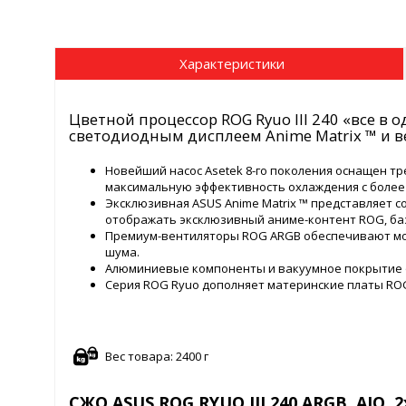
Характеристики
Цветной процессор ROG Ryuo III 240 «все в 
светодиодным дисплеем Anime Matrix ™ и 
Новейший насос Asetek 8-го поколения оснащен т
максимальную эффективность охлаждения с более
Эксклюзивная ASUS Anime Matrix ™ представляет 
отображать эксклюзивный аниме-контент ROG, ба
Премиум-вентиляторы ROG ARGB обеспечивают м
шума.
Алюминиевые компоненты и вакуумное покрытие о
Серия ROG Ryuo дополняет материнские платы ROG
Вес товара: 2400 г
СЖО ASUS ROG RYUO III 240 ARGB, AIO, 