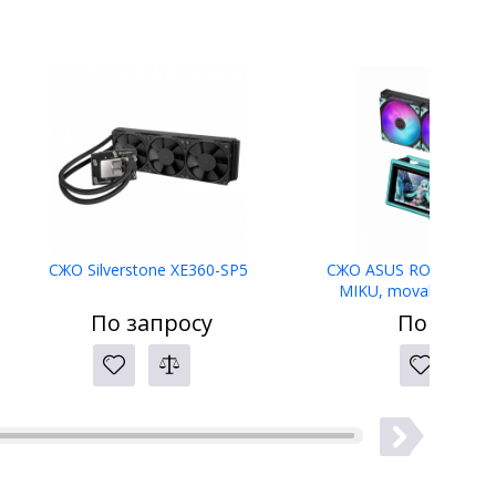
СЖО Silverstone XE360-SP5
СЖО ASUS ROG RYUO I
MIKU, movable curved
AMOLED display, 3xAR
По запросу
По запро
1700, 1851, Black,