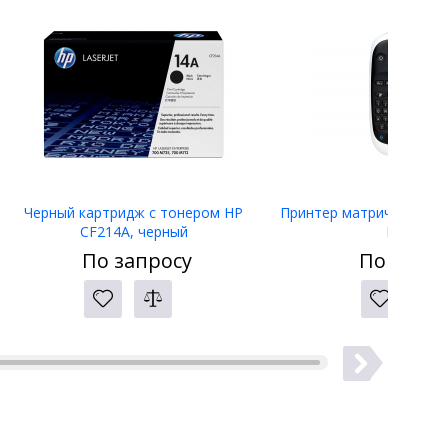
Черный картридж с тонером HP
Принтер матричный Eps
CF214A, черный
LW-400
По запросу
По запро