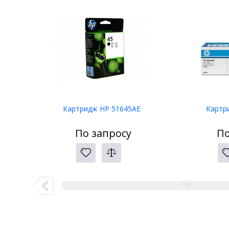
Картридж HP 51645AE
Картр
По запросу
По