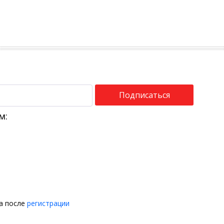
Подписаться
м:
на после
регистрации