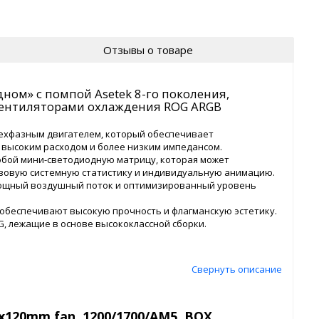
Отзывы о товаре
одном» с помпой Asetek 8-го поколения,
вентиляторами охлаждения ROG ARGB
рехфазным двигателем, который обеспечивает
 высоким расходом и более низким импедансом.
собой мини-светодиодную матрицу, которая может
зовую системную статистику и индивидуальную анимацию.
ощный воздушный поток и оптимизированный уровень
беспечивают высокую прочность и флагманскую эстетику.
, лежащие в основе высококлассной сборки.
Свернуть описание
2x120mm fan, 1200/1700/AM5, BOX