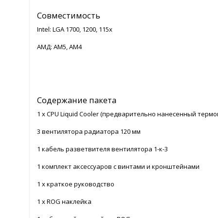
Совместимость
Intel: LGA 1700, 1200, 115x
АМД: АМ5, АМ4
Содержание пакета
1 x CPU Liquid Cooler (предварительно нанесенный термо
3 вентилятора радиатора 120 мм
1 кабель разветвителя вентилятора 1-к-3
1 комплект аксессуаров с винтами и кронштейнами
1 х краткое руководство
1 х ROG наклейка