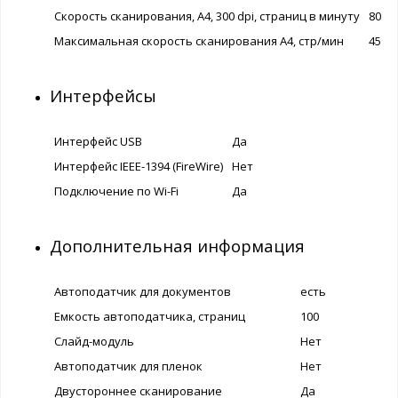
Скорость сканирования, A4, 300 dpi, страниц в минуту
80 ф
Максимальная скорость сканирования А4, стр/мин
45
Интерфейсы
Интерфейс USB
Да
Интерфейс IEEE-1394 (FireWire)
Нет
Подключение по Wi-Fi
Да
Дополнительная информация
Автоподатчик для документов
есть
Емкость автоподатчика, страниц
100
Слайд-модуль
Нет
Автоподатчик для пленок
Нет
Двустороннее сканирование
Да