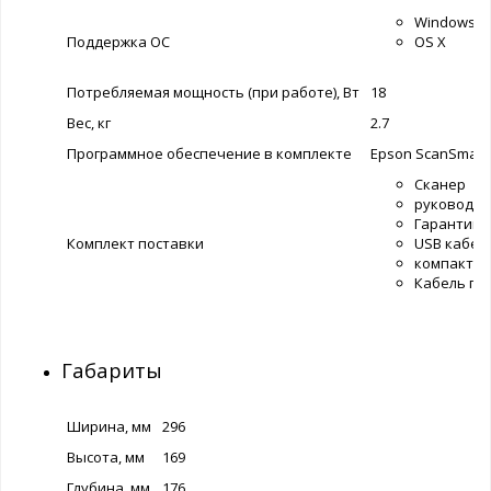
Windows
Поддержка ОС
OS X
Потребляемая мощность (при работе), Вт
18
Вес, кг
2.7
Программное обеспечение в комплекте
Epson ScanSmart
Сканер
руководст
Гарантийн
Комплект поставки
USB кабел
компакт-д
Кабель пи
Габариты
Ширина, мм
296
Высота, мм
169
Глубина, мм
176