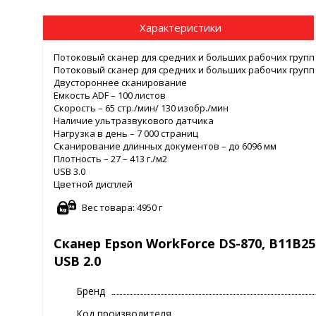
Характеристики
Потоковый сканер для средних и больших рабочих групп
Потоковый сканер для средних и больших рабочих групп
Двустороннее сканирование
Емкость ADF – 100 листов
Скорость – 65 стр./мин/ 130 изобр./мин
Наличие ультразвукового датчика
Нагрузка в день – 7 000 страниц
Сканирование длинных документов – до 6096 мм
Плотность – 27 – 413 г./м2
USB 3.0
Цветной дисплей
Вес товара: 4950 г
Сканер Epson WorkForce DS-870, B11B25040
USB 2.0
Бренд
Код производителя