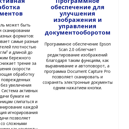
ктивная
Программное
аботка
обеспечение для
ментов
улучшения
изображения и
управления
ль может быть
и сканировании
документооборотом
разных форматов:
ивает самые разные
Программное обеспечение Epson
телей плотностью
Scan 2.0 облегчает
 г/м² и длиной до
редактирование изображений
ежим бережного
благодаря таким функциям, как
снижает трение за
выравнивание и автоповорот, а
шения скорости
программа Document Capture Pro
прощая обработку
позволяет сканировать и
и поврежденных
сохранять электронные документы
 без увеличения
одним нажатием кнопки.
. Система активных
дачи бумаги не
аницам слипаться и
канирование каждой
кция игнорирования
дачи позволяет
 со сложными
акими как конверты