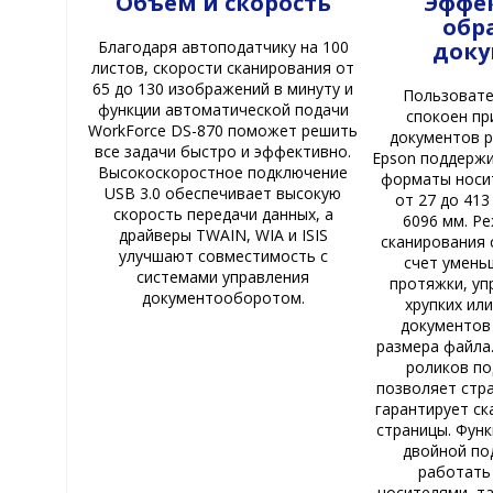
Объем и скорость
Эффе
обр
доку
Благодаря автоподатчику на 100
листов, скорости сканирования от
65 до 130 изображений в минуту и
Пользовате
функции автоматической подачи
спокоен пр
WorkForce DS-870 поможет решить
документов 
все задачи быстро и эффективно.
Epson поддерж
Высокоскоростное подключение
форматы носи
USB 3.0 обеспечивает высокую
от 27 до 413
скорость передачи данных, а
6096 мм. Р
драйверы TWAIN, WIA и ISIS
сканирования 
улучшают совместимость с
счет умень
системами управления
протяжки, у
документооборотом.
хрупких ил
документов
размера файла
роликов по
позволяет стр
гарантирует с
страницы. Фун
двойной по
работать
носителями, т