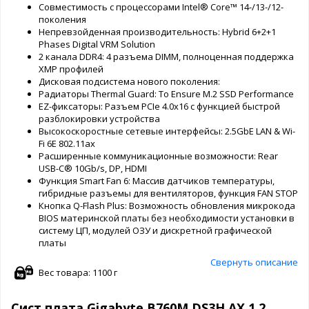
Совместимость с процессорами Intel® Core™ 14-/13-/12-
поколения
Непревзойденная производительность: Hybrid 6+2+1
Phases Digital VRM Solution
2 канала DDR4: 4 разъема DIMM, полноценная поддержка
XMP профилей
Дисковая подсистема нового поколения:
Радиаторы Thermal Guard: To Ensure M.2 SSD Performance
EZ-фиксаторы: Разъем PCIe 4.0x16 с функцией быстрой
разблокировки устройства
Высокоскоростные сетевые интерфейсы: 2.5GbE LAN & Wi-
Fi 6E 802.11ax
Расширенные коммуникационные возможности: Rear
USB-C® 10Gb/s, DP, HDMI
Функция Smart Fan 6: Массив датчиков температуры,
гибридные разъемы для вентиляторов, функция FAN STOP
Кнопка Q-Flash Plus: Возможность обновления микрокода
BIOS материнской платы без необходимости установки в
систему ЦП, модулей ОЗУ и дискретной графической
платы
Свернуть описание
Вес товара: 1100 г
Сист.плата Gigabyte B760M DS3H AX 1.2,