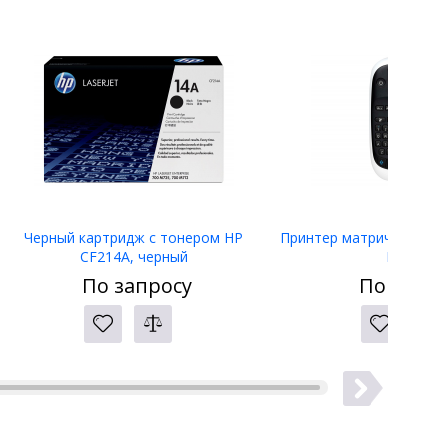
Черный картридж с тонером HP
Принтер матричный Eps
CF214A, черный
LW-400
По запросу
По запро