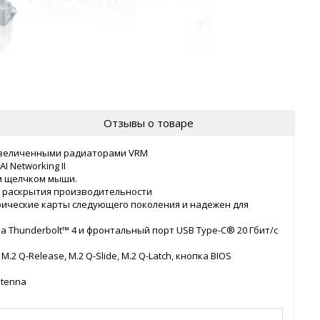
Отзывы о товаре
с увеличенными радиаторами VRM
 AI Networking II
им щелчком мыши.
для раскрытия производительности
афические карты следующего поколения и надежен для
Thunderbolt™ 4 и фронтальный порт USB Type-C® 20 Гбит/с
 Q-Release, M.2 Q-Slide, M.2 Q-Latch, кнопка BIOS
ntenna