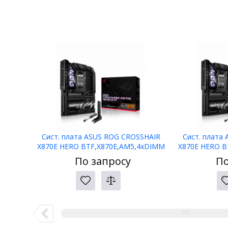
Сист. плата ASUS ROG CROSSHAIR
Сист. плата
X870E HERO BTF,X870E,AM5,4xDIMM
X870E HERO B
DDR5,2xPCI-E x16
DDR5
По запросу
По
,5xM.2,4xSATA,HDMI,WIFI7,BOX
,5xM.2,4xS