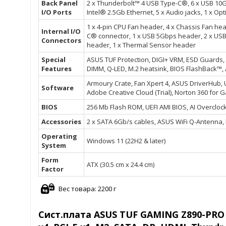
Back Panel
2 x Thunderbolt™ 4 USB Type-C®, 6 x USB 10Gbp
I/O Ports
Intel® 2.5Gb Ethernet, 5 x Audio jacks, 1 x Op
1 x 4-pin CPU Fan header, 4 x Chassis Fan hea
Internal I/O
C® connector, 1 x USB 5Gbps header, 2 x USB
Connectors
header, 1 x Thermal Sensor header
Special
ASUS TUF Protection, DIGI+ VRM, ESD Guards,
Features
DIMM, Q-LED, M.2 heatsink, BIOS FlashBack™,
Armoury Crate, Fan Xpert 4, ASUS DriverHub,
Software
Adobe Creative Cloud (Trial), Norton 360 for Ga
BIOS
256 Mb Flash ROM, UEFI AMI BIOS, AI Overcloc
Accessories
2 x SATA 6Gb/s cables, ASUS WiFi Q-Antenna, M
Operating
Windows 11 (22H2 & later)
System
Form
ATX (30.5 cm x 24.4 cm)
Factor
Вес товара: 2200 г
Сист.плата ASUS TUF GAMING Z890-PRO WI