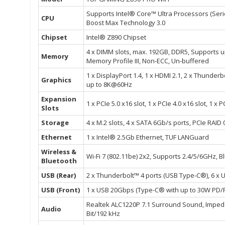
Supports Intel® Core™ Ultra Processors (Seri
CPU
Boost Max Technology 3.0
Chipset
Intel® Z890 Chipset
4 x DIMM slots, max. 192GB, DDR5, Supports 
Memory
Memory Profile III, Non-ECC, Un-buffered
1 x DisplayPort 1.4, 1 x HDMI 2.1, 2 x Thund
Graphics
up to 8K@60Hz
Expansion
1 x PCIe 5.0 x16 slot, 1 x PCIe 4.0 x16 slot, 1 x P
Slots
Storage
4 x M.2 slots, 4 x SATA 6Gb/s ports, PCIe RAID
Ethernet
1 x Intel® 2.5Gb Ethernet, TUF LANGuard
Wireless &
Wi-Fi 7 (802.11be) 2x2, Supports 2.4/5/6GHz, 
Bluetooth
USB (Rear)
2 x Thunderbolt™ 4 ports (USB Type-C®), 6 x
USB (Front)
1 x USB 20Gbps (Type-C® with up to 30W PD/P
Realtek ALC1220P 7.1 Surround Sound, Impedan
Audio
Bit/192 kHz