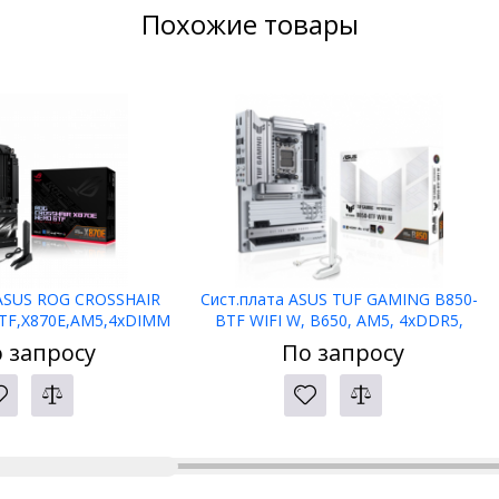
Похожие товары
 ASUS ROG CROSSHAIR
Сист.плата ASUS TUF GAMING B850-
TF,X870E,AM5,4xDIMM
BTF WIFI W, B650, AM5, 4xDDR5,
,2xPCI-E x16
2xPCI-E x16, PCI-Ex1, M2,
 запросу
По запросу
ATA,HDMI,WIFI7,BOX
SATA,HDMI,DP, WIFI7, WHITE, BOX