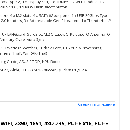
s Type-A, 1 x DisplayPort, 1 x HDMI™, 1 x Wi-Fi module, 1 x
tical S/PDIF, 1 x BIOS FlashBack™ button
ders, 4 x M.2 slots, 4 x SATA 6Gb/s ports, 1 x USB 20Gbps Type-
 2.0 headers, 3 x Addressable Gen 2 headers, 1 x Thunderbolt™
 TUF LANGuard, SafeSlot, M.2 Q-Latch, Q-Release, Q-Antenna, Q-
 Armoury Crate, Aura Sync
 USB Wattage Watcher, TurboV Core, DTS Audio Processing,
mers (Trial), WinRAR (Trial)
king Guide, ASUS EZ DIY, NPU Boost
.2 Q-Slide, TUF GAMING sticker, Quick start guide
Свернуть описание
FI, Z890, 1851, 4xDDR5, PCI-E x16, PCI-E