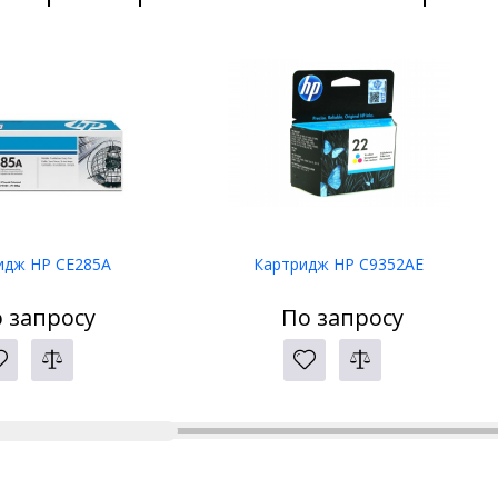
идж HP CE285A
Картридж HP C9352AE
 запросу
По запросу