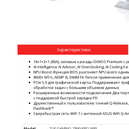
Характеристики
16+1+2+1 (80A), силовые каскады DrMOS Premium 
AI Intelligence AI Advisor, AI Overclocking, AI Cooling II и
NPU Boost Функция BIOS разгоняет NPU всего одн
8600+ МТ/с, AEMP III, DIMM Fit Легкое применение 
PCIe 5.0 для графической карты Поддерживает гр
обработки задач с большим объемом данных
Расширенные возможности подключения Два порта 
с поддержкой быстрой зарядки PD
Дружественный к пользователю тонкий Q-Release, M.2
Flashback™
Сверхбыстрая сеть WiFi 7 с антенной ASUS WiFi Q-A
Model
TUF GAMING Z890-PRO WIFI