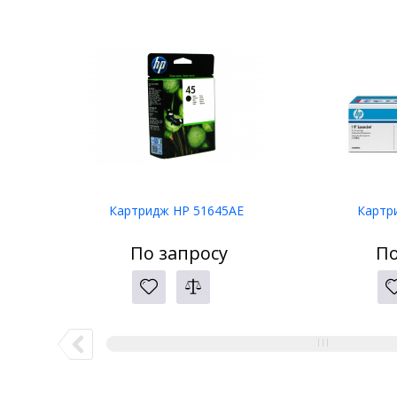
Картридж HP 51645AE
Картр
По запросу
По