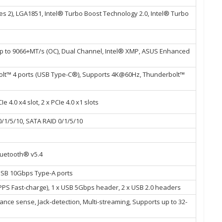
es 2), LGA1851, Intel® Turbo Boost Technology 2.0, Intel® Turbo
up to 9066+MT/s (OC), Dual Channel, Intel® XMP, ASUS Enhanced
erbolt™ 4 ports (USB Type-C®), Supports 4K@60Hz, Thunderbolt™
CIe 4.0 x4 slot, 2 x PCIe 4.0 x1 slots
 0/1/5/10, SATA RAID 0/1/5/10
Bluetooth® v5.4
 USB 10Gbps Type-A ports
PS Fast-charge), 1 x USB 5Gbps header, 2 x USB 2.0 headers
ce sense, Jack-detection, Multi-streaming, Supports up to 32-