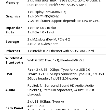
2 x DIMM slots, max. 128GB DDR5, up to 6400MT/s,
Memory
Dual channel, Intel® XMP, ASUS AEMP II
1 x DisplayPort (4K@60Hz)
Graphics
1 x HDMI™ (4K@60Hz)
VGA resolution support depends on CPU or GPU.
Expansion
1 x PCIe 4.0 x16 slot
Slots
1 x PCIe 4.0 x1 slot
2 x M.2 slots (Key M, PCIe 4.0)
Storage
4 x SATA 6Gb/s ports
Ethernet
1 x Intel® 1Gb Ethernet with ASUS LANGuard
Wireless &
Wi-Fi 6 (802.11ax, 1x1), Bluetooth® v5.3
Bluetooth
Rear
: 2 x USB 10Gbps (Type-A), 4 x USB 2.0
USB
Front
: 1 x USB 5Gbps connector (Type-C®), 1 x USB
5Gbps header, 1 x USB 2.0 header
Realtek 7.1 Surround Sound HD Audio, Audio
Audio
Shielding, Premium capacitors, 24-Bit/192 kHz
playback
2 x USB 10Gbps (Type-A)
4 x USB 2.0
Back Panel