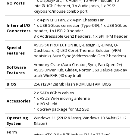
1 x DisplayPort, 1 x HDMI™, 1 x Wi-Fi module, 1 x
I/O Ports
Intel® 1Gb Ethernet, 3 x Audio jacks, 1 x PS/2
keyboard/mouse combo port
1 x 4-pin CPU Fan, 2 x 4-pin Chassis Fan
Internal I/O
1 x USB 5Gbps connector (Type-C®), 1 x USB 5Gbps
Connectors
header, 1 x USB 2.0 header
3 x Addressable Gen2 headers, 1 x SPI TPM header
ASUS 5X PROTECTION III, Q-Design (Q-DIMM, Q-
Special
Dashboard, Q-LED Core), Thermal Solution (VRM
Features
heatsink), Aura Sync (Addressable Gen 2 headers)
Armoury Crate (Aura Creator, Sync, Fan Xpert 2+),
Software
ASUS DriverHub, GlideX, Norton 360 Deluxe (60-day
Features
trial), WinRAR (40-day trial)
BIOS
256 (128+128) Mb Flash ROM, UEFI AMI BIOS
2 x SATA 6Gb/s cables
1 x ASUS Wi-Fi moving antenna
Accessories
1 x I/O shield
1 x Screw package for M.2 SSD
Operating
Windows 11 (22H2 & later), Windows 10 64-bit (21H2
System
& later)
Form
micro-ATX, 9.6 x 8.75 inches (24.4 x 22.2 cm)