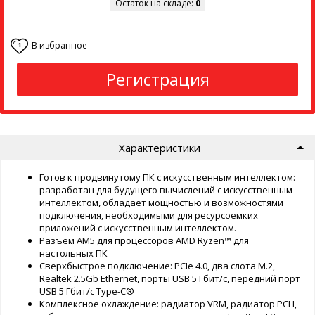
Остаток на складе:
0
В избранное
1
Регистрация
Характеристики
Готов к продвинутому ПК с искусственным интеллектом:
разработан для будущего вычислений с искусственным
интеллектом, обладает мощностью и возможностями
подключения, необходимыми для ресурсоемких
приложений с искусственным интеллектом.
Разъем AM5 для процессоров AMD Ryzen™ для
настольных ПК
Сверхбыстрое подключение: PCIe 4.0, два слота M.2,
Realtek 2.5Gb Ethernet, порты USB 5 Гбит/с, передний порт
USB 5 Гбит/с Type-C®
Комплексное охлаждение: радиатор VRM, радиатор PCH,