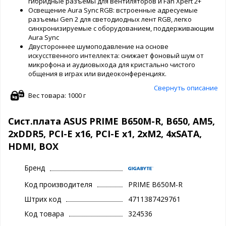
гибридные разъемы для вентиляторов и Fan Xpert 2+
Освещение Aura Sync RGB: встроенные адресуемые
разъемы Gen 2 для светодиодных лент RGB, легко
синхронизируемые с оборудованием, поддерживающим
Aura Sync
Двустороннее шумоподавление на основе
искусственного интеллекта: снижает фоновый шум от
микрофона и аудиовыхода для кристально чистого
общения в играх или видеоконференциях.
Свернуть описание
Вес товара: 1000 г
Сист.плата ASUS PRIME B650M-R, B650, AM5,
2xDDR5, PCI-E x16, PCI-E x1, 2xM2, 4xSATA,
HDMI, BOX
Бренд
Код производителя
PRIME B650M-R
Штрих код
4711387429761
Код товара
324536