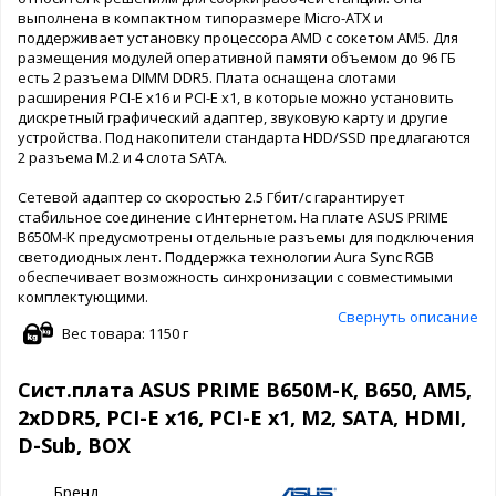
выполнена в компактном типоразмере Micro-ATX и
поддерживает установку процессора AMD с сокетом AM5. Для
размещения модулей оперативной памяти объемом до 96 ГБ
есть 2 разъема DIMM DDR5. Плата оснащена слотами
расширения PCI-E x16 и PCI-E x1, в которые можно установить
дискретный графический адаптер, звуковую карту и другие
устройства. Под накопители стандарта HDD/SSD предлагаются
2 разъема M.2 и 4 слота SATA.
Сетевой адаптер со скоростью 2.5 Гбит/с гарантирует
стабильное соединение с Интернетом. На плате ASUS PRIME
B650M-K предусмотрены отдельные разъемы для подключения
светодиодных лент. Поддержка технологии Aura Sync RGB
обеспечивает возможность синхронизации с совместимыми
комплектующими.
Свернуть описание
Вес товара: 1150 г
Сист.плата ASUS PRIME B650M-K, B650, AM5,
2xDDR5, PCI-E x16, PCI-E x1, M2, SATA, HDMI,
D-Sub, BOX
Бренд