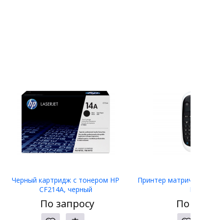
Черный картридж с тонером HP
Принтер матричный Eps
CF214A, черный
LW-400
По запросу
По запро