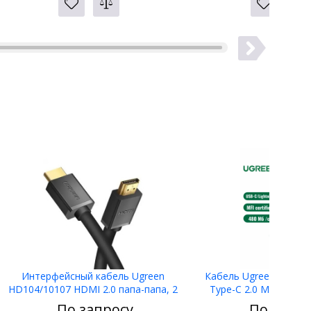
Интерфейсный кабель Ugreen
Кабель Ugreen US304 L
HD104/10107 HDMI 2.0 папа-папа, 2
Type-C 2.0 Male Cabl
метра, Черный
По запросу
По запро