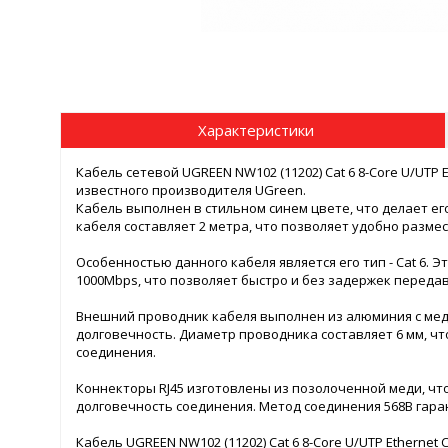
Характеристики
Кабель сетевой UGREEN NW102 (11202) Cat 6 8-Core U/UTP 
известного производителя UGreen.
Кабель выполнен в стильном синем цвете, что делает е
кабеля составляет 2 метра, что позволяет удобно размес
Особенностью данного кабеля является его тип - Cat 6.
1000Mbps, что позволяет быстро и без задержек перед
Внешний проводник кабеля выполнен из алюминия с мед
долговечность. Диаметр проводника составляет 6 мм, ч
соединения.
Коннекторы RJ45 изготовлены из позолоченной меди, чт
долговечность соединения. Метод соединения 568B гара
Кабель UGREEN NW102 (11202) Cat 6 8-Core U/UTP Etherne