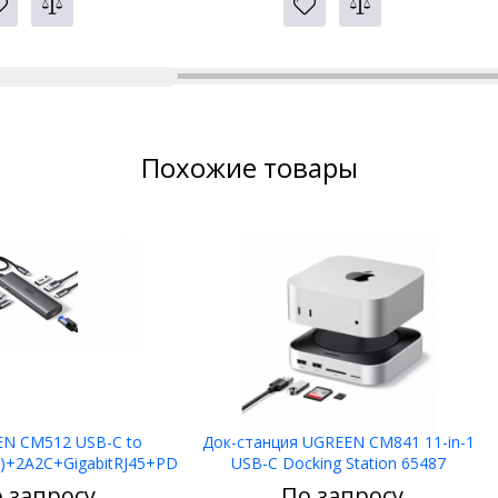
Похожие товары
N CM512 USB-C to
Док-станция UGREEN CM841 11-in-1
+2A2C+GigabitRJ45+PD
USB-C Docking Station 65487
00W) 45000
 запросу
По запросу