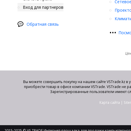
Сетевое
Вход для партнеров
Проект
Климати
Обратная связь
•
•
•
Посмо
Цен
Вы можете совершить покупку на нашем сайте VSTrade.kz в 
приобрести товар в офисе компании VSTrade. VSTrade не р
Зарегистрированные пользователи имеют сл
Карта сайта
|
Sit
2015-2025 © VS TRADE Интернет-площадка для продажи компьютерного