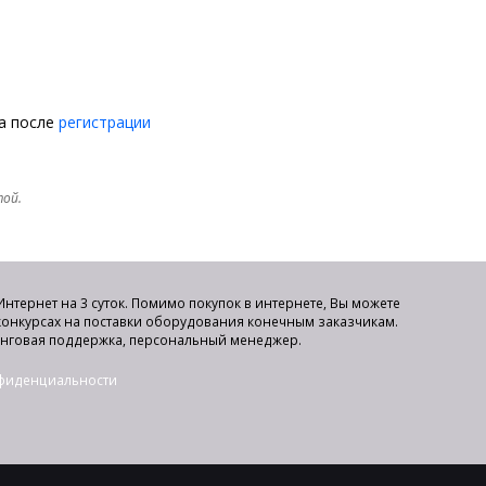
на после
регистрации
той.
нтернет на 3 суток. Помимо покупок в интернете, Вы можете
 конкурсах на поставки оборудования конечным заказчикам.
инговая поддержка, персональный менеджер.
нфиденциальности