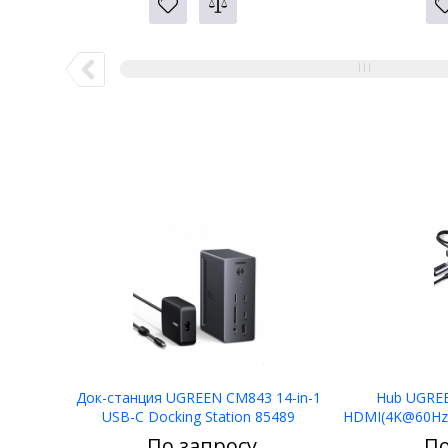
Док-станция UGREEN CM843 14-in-1
Hub UGREE
USB-C Docking Station 85489
HDMI(4K@60Hz)
(1
По запросу
По