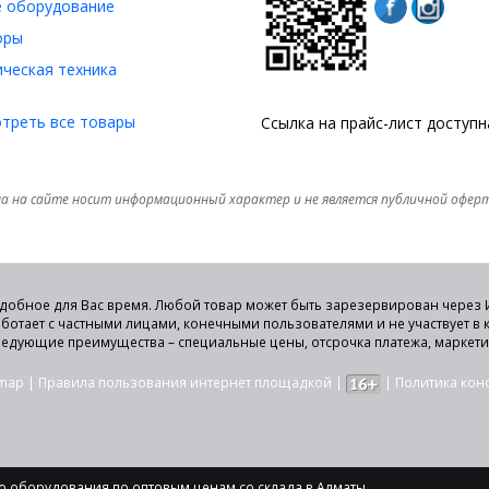
 оборудование
оры
ческая техника
треть все товары
Ссылка на прайс-лист доступ
а на сайте носит информационный характер и не является публичной офер
удобное для Вас время. Любой товар может быть зарезервирован через И
аботает с частными лицами, конечными пользователями и не участвует в
едующие преимущества – специальные цены, отсрочка платежа, маркет
emap
|
Правила пользования интернет площадкой
|
|
Политика ко
 оборудования по оптовым ценам со склада в Алматы.