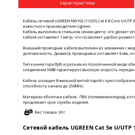
Характеристики
Кабель сетевой UGREEN NW102 (11201) Cat 6 8-Core U/UTP 
известного производителя Ugreen.
Кабель выполнен в стильном синем цвете, что делает е
кабеля составляет 1 метр, что позволяет удобно размест
Внешний проводник кабеля выполнен из алюминия с мед
долговечность. Диаметр проводника составляет 6 мм, чт
Тип коннектора RJ45 и разъем из позолоченной меди о
соединения 568B гарантирует высокую скорость передач
Кабель оснащен 8-жильной витой парой с крестообразн
способность канала до 250MHz.
Материал оболочки кабеля - ПВХ (поливинилхлорид), ко
продлевает срок службы изделия.
Вес товара: 30 г
Сетевой кабель UGREEN Cat 5e U/UTP 1