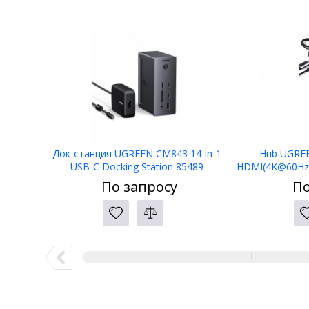
Док-станция UGREEN CM843 14-in-1
Hub UGREE
USB-C Docking Station 85489
HDMI(4K@60Hz)
(1
По запросу
По