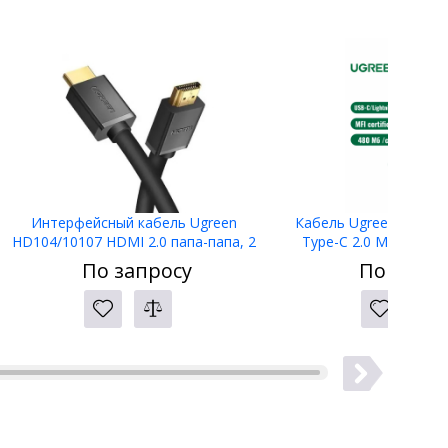
Интерфейсный кабель Ugreen
Кабель Ugreen US304 L
HD104/10107 HDMI 2.0 папа-папа, 2
Type-C 2.0 Male Cabl
метра, Черный
По запросу
По запро