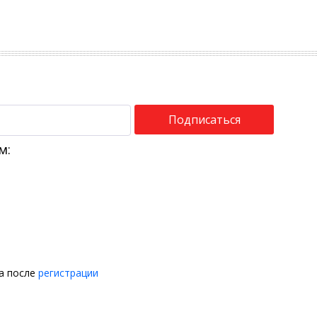
Подписаться
м:
на после
регистрации