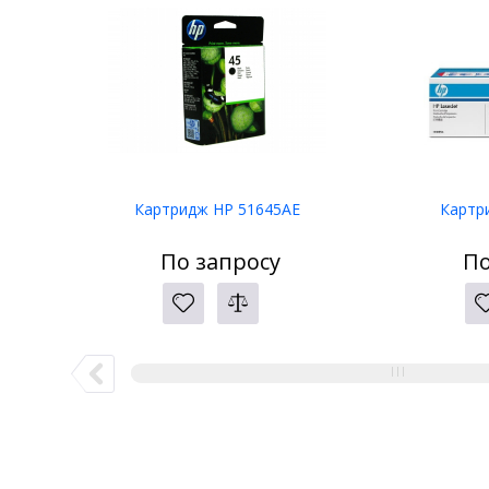
Картридж HP 51645AE
Картр
По запросу
По