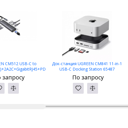
N CM512 USB-C to
Док-станция UGREEN CM841 11-in-1
+2A2C+GigabitRJ45+PD
USB-C Docking Station 65487
00W) 45000
 запросу
По запросу