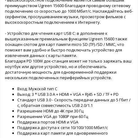
преимуществом Ugreen 15600 благодаря проводному сетевому
подключению со скоростью до 1000 Мбит/с. Наслаждайтесь веб-
серфингом, прослушиванием музыки, просмотром фильмов с
высокоскоростным подключением к Интернету.
- Устройство для чтения карт USB C: в дополнение к
вышеуказанным премиальным функциям Ugreen 15600 также
оснащен слотом для карт памяти micro SD (TF) /SD / MMC, что
поможет вам удобно и быстро подключать устройство для
извлечения данных с карты памяти.
Благодаря PD 100W док-станция может не только заряжать ваш
ноутбук или другое устройство, но и обеспечивать
достаточную мощность для одновременной поддержки
нескольких подключенных периферийных устройств.
Вход: Мужской тип C
Выход: 3 * USB 3.0 A + HDMI + VGA + RJ45 + SD / TF + PD
Стандарт USB 3.0 - Скорость передачи данных до 5 Гбит /
с, обратная совместимость USB 2.0/1.1
Разрешение HDMI до 4K при 30 Гц
Разрешение VGA до 1080P при 60 Гц
Поддержка портов HDMI и VGA
Поддержка доступа к сети 10/100/1000 Мбит/с
Поддержка карт памяти для одновременного