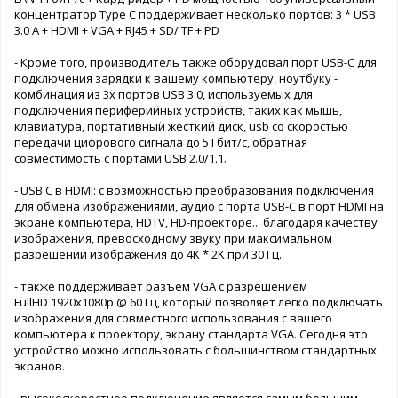
концентратор Type C поддерживает несколько портов: 3 * USB
3.0 A + HDMI + VGA + RJ45 + SD/ TF + PD
- Кроме того, производитель также оборудовал порт USB-C для
подключения зарядки к вашему компьютеру, ноутбуку -
комбинация из 3х портов USB 3.0, используемых для
подключения периферийных устройств, таких как мышь,
клавиатура, портативный жесткий диск, usb со скоростью
передачи цифрового сигнала до 5 Гбит/с, обратная
совместимость с портами USB 2.0/1.1.
- USB C в HDMI: с возможностью преобразования подключения
для обмена изображениями, аудио с порта USB-C в порт HDMI на
экране компьютера, HDTV, HD-проекторе... благодаря качеству
изображения, превосходному звуку при максимальном
разрешении изображения до 4K * 2K при 30 Гц.
- также поддерживает разъем VGA с разрешением
FullHD 1920x1080p @ 60 Гц, который позволяет легко подключать
изображения для совместного использования с вашего
компьютера к проектору, экрану стандарта VGA. Сегодня это
устройство можно использовать с большинством стандартных
экранов.
- высокоскоростное подключение является самым большим