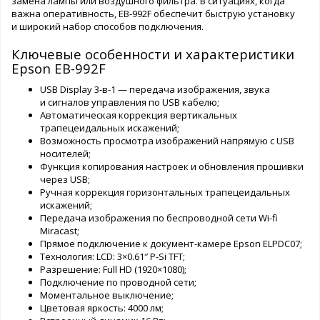
замена лампы или воздушного фильтра. В ситуациях, когда
важна оперативность, EB-992F обеспечит быструю установку
и широкий набор способов подключения.
Ключевые особенности и характеристики
Epson EB-992F
USB Display 3-в-1 — передача изображения, звука
и сигналов управления по USB кабелю;
Автоматическая коррекция вертикальных
трапецеидальных искажений;
Возможность просмотра изображений напрямую с USB
носителей;
Функция копирования настроек и обновления прошивки
через USB;
Ручная коррекция горизонтальных трапецеидальных
искажений;
Передача изображения по беспроводной сети Wi-fi
Miracast;
Прямое подключение к документ-камере Epson ELPDC07;
Технология: LCD: 3×0.61″ P-Si TFT;
Разрешение: Full HD (1920×1080);
Подключение по проводной сети;
Моментальное выключение;
Цветовая яркость: 4000 лм;