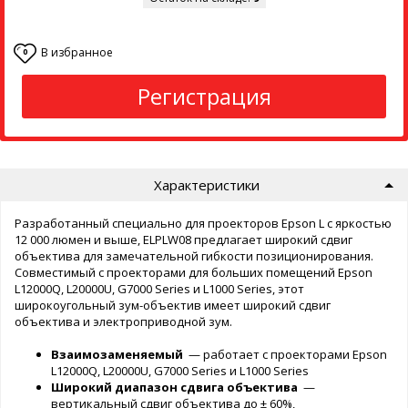
В избранное
0
Регистрация
Характеристики
Разработанный специально для проекторов Epson L с яркостью
12 000 люмен и выше, ELPLW08 предлагает широкий сдвиг
объектива для замечательной гибкости позиционирования.
Совместимый с проекторами для больших помещений Epson
L12000Q, L20000U, G7000 Series и L1000 Series, этот
широкоугольный зум-объектив имеет широкий сдвиг
объектива и электроприводной зум.
Взаимозаменяемый
— работает с проекторами Epson
L12000Q, L20000U, G7000 Series и L1000 Series
Широкий диапазон сдвига объектива
—
вертикальный сдвиг объектива до ± 60%,