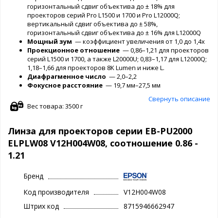
горизонтальный сдвиг объектива до ± 18% для
проекторов серий Pro L1500 и 1700 и Pro L12000Q;
вертикальный сдвиг объектива до ± 58%,
горизонтальный сдвиг объектива до ± 16% для L12000Q
Мощный зум
— коэффициент увеличения от 1,0 до 1,4x
Проекционное отношение
— 0,86–1,21 для проекторов
серий L1500 и 1700, а также L20000U; 0,83–1,17 для L12000Q;
1,18–1,66 для проекторов 8K Lumen и ниже L.
Диафрагменное число
— 2,0–2,2
Фокусное расстояние
— 19,7 мм–27,5 мм
Свернуть описание
Вес товара: 3500 г
Линза для проекторов серии EB-PU2000
ELPLW08 V12H004W08, соотношение 0.86 -
1.21
Бренд
Код производителя
V12H004W08
Штрих код
8715946662947