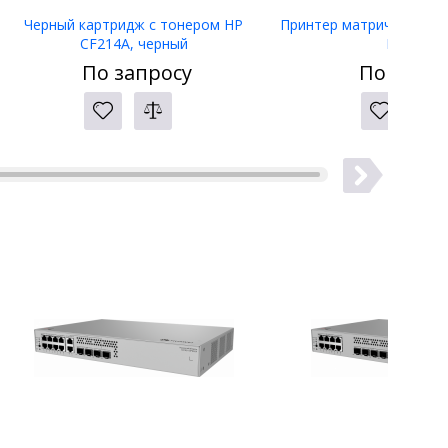
Черный картридж с тонером HP
Принтер матричный Eps
CF214A, черный
LW-400
По запросу
По запро