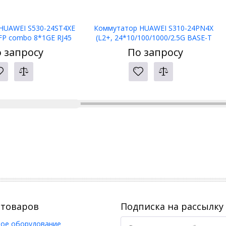
HUAWEI S530-24ST4XE
Коммутатор HUAWEI S310-24PN4X
SFP combo 8*1GE RJ45
(L2+, 24*10/100/1000/2.5G BASE-T
SFP+, 2*10GE SFP+ stack
PoE+ ports 400W, 4*10GE SFP+ ports,
 запросу
По запросу
ts, Dual AC)
AC power)
 товаров
Подписка на рассылку
ое оборудование