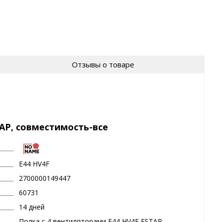
Отзывы о товаре
TAP, совместимость-все
E44 HV4F
2700000149447
60731
14 дней
Полка с 4 вентиляторами E44 HV4F ESTAP,