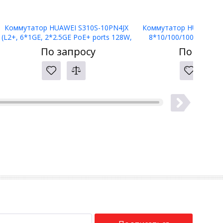
Коммутатор HUAWEI S310S-10PN4JX
Коммутатор HUAWEI S22
(L2+, 6*1GE, 2*2.5GE PoE+ ports 128W,
8*10/100/1000BASE-T 
2*1GE RJ45, 2*2.5GE SFP, 2*10GE SFP+
128W, 4*2.5GE SFP port
По запросу
По запро
ports, AC)
Fanless)