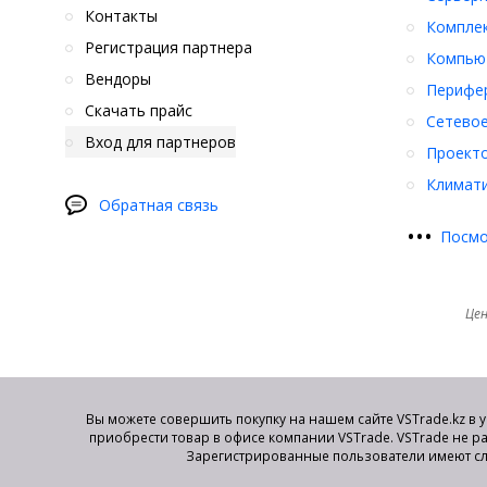
Контакты
Компле
Регистрация партнера
Компьют
Вендоры
Перифер
Скачать прайс
Сетевое
Вход для партнеров
Проект
Климати
Обратная связь
•
•
•
Посмо
Цен
Вы можете совершить покупку на нашем сайте VSTrade.kz в 
приобрести товар в офисе компании VSTrade. VSTrade не р
Зарегистрированные пользователи имеют сл