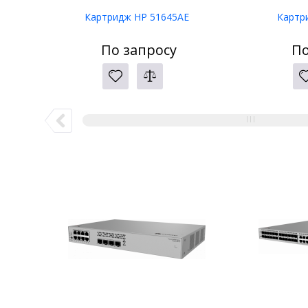
Картридж HP 51645AE
Картр
По запросу
По