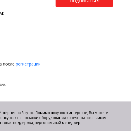
Подписаться
м:
на после
регистрации
той.
нтернет на 3 суток. Помимо покупок в интернете, Вы можете
 конкурсах на поставки оборудования конечным заказчикам.
инговая поддержка, персональный менеджер.