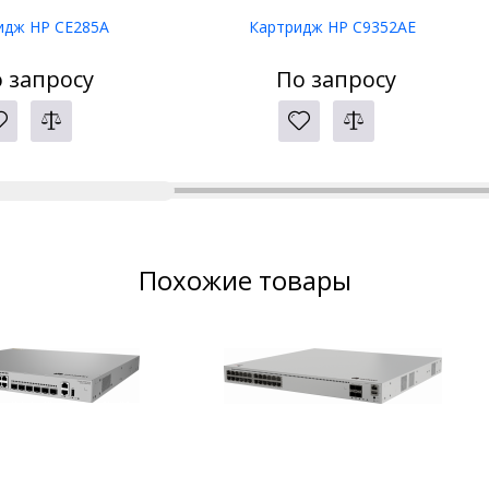
идж HP CE285A
Картридж HP C9352AE
 запросу
По запросу
Похожие товары