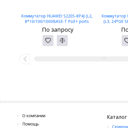
Коммутатор HUAWEI S220S-8P4J (L2,
Коммутатор 
8*10/100/1000BASE-T PoE+ ports
(L3, 24*GE 
128W, 4*2.5GE SFP ports, AC power,
ports, 4*10GE 
По запросу
По
Fanless)
por
О компании
Каталог
Помощь
Серверн