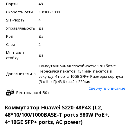
Порты
48
Скорость сети
10/100/1000
SFP-порты
4
Управляемость
Да
PoE
Да
Слои
2
Монтаж в
Да
стойку
Коммутационная способность: 176 Гбит/с.
Пересылка пакетов: 131 млн. пакетов в
Дополнительно
секунду. 4 порта 10GE SFP+. Размеры корпуса
(В x Ш x Г): 43,6 x 442 x 220 мм.
Свернуть описание
Вес товара: 4150 г
Коммутатор Huawei S220-48P4X (L2,
48*10/100/1000BASE-T ports 380W PoE+,
4*10GE SFP+ ports, AC power)