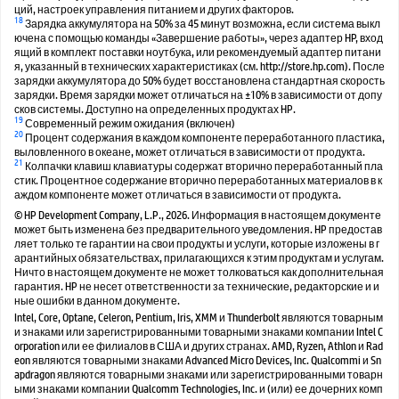
ций, настроек управления питанием и других факторов.
18
Зарядка аккумулятора на 50% за 45 минут возможна, если система выкл
ючена с помощью команды «Завершение работы», через адаптер HP, вход
ящий в комплект поставки ноутбука, или рекомендуемый адаптер питани
я, указанный в технических характеристиках (см. http://store.hp.com). После
зарядки аккумулятора до 50% будет восстановлена стандартная скорость
зарядки. Время зарядки может отличаться на ±10% в зависимости от допу
сков системы. Доступно на определенных продуктах HP.
19
Современный режим ожидания (включен)
20
Процент содержания в каждом компоненте переработанного пластика,
выловленного в океане, может отличаться в зависимости от продукта.
21
Колпачки клавиш клавиатуры содержат вторично переработанный пла
стик. Процентное содержание вторично переработанных материалов в к
аждом компоненте может отличаться в зависимости от продукта.
© HP Development Company, L.P., 2026. Информация в настоящем документе
может быть изменена без предварительного уведомления. HP предостав
ляет только те гарантии на свои продукты и услуги, которые изложены в г
арантийных обязательствах, прилагающихся к этим продуктам и услугам.
Ничто в настоящем документе не может толковаться как дополнительная
гарантия. HP не несет ответственности за технические, редакторские и и
ные ошибки в данном документе.
Intel, Core, Optane, Celeron, Pentium, Iris, XMM и Thunderbolt являются товарным
и знаками или зарегистрированными товарными знаками компании Intel C
orporation или ее филиалов в США и других странах. AMD, Ryzen, Athlon и Rad
eon являются товарными знаками Advanced Micro Devices, Inc. Qualcommi и Sn
apdragon являются товарными знаками или зарегистрированными товарн
ыми знаками компании Qualcomm Technologies, Inc. и (или) ее дочерних комп