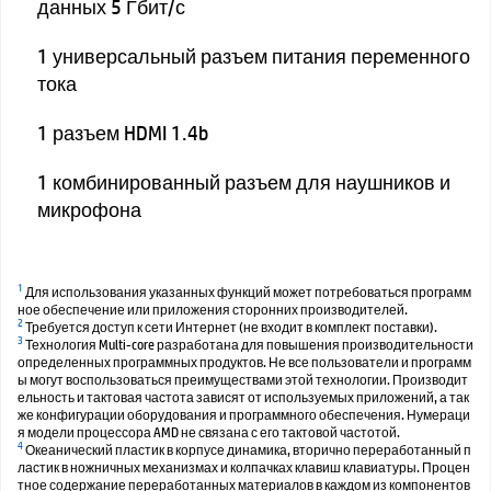
данных 5 Гбит/с
1 универсальный разъем питания переменного
тока
1 разъем HDMI 1.4b
1 комбинированный разъем для наушников и
микрофона
1
Для использования указанных функций может потребоваться программ
ное обеспечение или приложения сторонних производителей.
2
Требуется доступ к сети Интернет (не входит в комплект поставки).
3
Технология Multi-core разработана для повышения производительности
определенных программных продуктов. Не все пользователи и программ
ы могут воспользоваться преимуществами этой технологии. Производит
ельность и тактовая частота зависят от используемых приложений, а так
же конфигурации оборудования и программного обеспечения. Нумераци
я модели процессора AMD не связана с его тактовой частотой.
4
Океанический пластик в корпусе динамика, вторично переработанный п
ластик в ножничных механизмах и колпачках клавиш клавиатуры. Процен
тное содержание переработанных материалов в каждом из компонентов