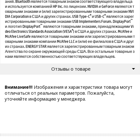
аний. Bluetooth является товарным знаком соответствующего владельца
и используется компанией HP Inc. по лицензии. NVIDIA и GeForce являются т
оварными знаками и (или) зарегистрированными товарными знаками NVI
®
®
DIA Corporation в США и других странах. USB Type-C
и USB-C
являются зарег
™
истрированными товарными знаками USB Implementers Forum. DisplayPort
™
и логотип DisplayPort
являются товарными знаками, принадлежащими Vi
®
deo Electronics Standards Association (VESA
) в США и других странах. McAfee и
McAfee LiveSafe являются товарными знаками или зарегистрированными т
оварными знаками компании McAfee LLC и (или) ее филиалов в США и друг
их странах. ENERGY STAR является зарегистрированным товарным знаком
Агентства по охране окружающей среды США. Все остальные товарные з
наки являются собственностью соответствующих владельцев.
Отзывы о товаре
Внимание!!!
Изображения и характеристики товара могут
отличаться от реальных параметров. Пожалуйста,
уточняйте информацию у менеджера.