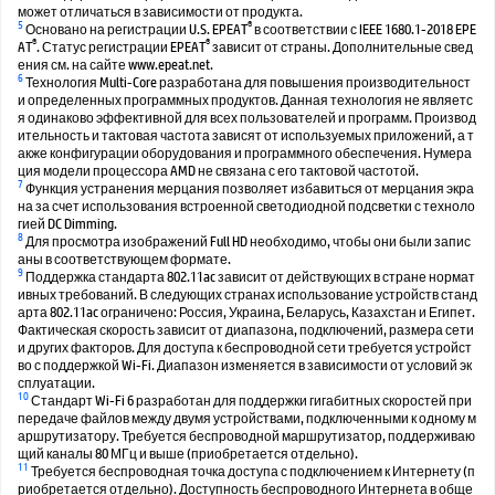
может отличаться в зависимости от продукта.
5
®
Основано на регистрации U.S. EPEAT
в соответствии с IEEE 1680.1-2018 EPE
®
®
AT
. Статус регистрации EPEAT
зависит от страны. Дополнительные свед
ения см. на сайте www.epeat.net.
6
Технология Multi-Core разработана для повышения производительност
и определенных программных продуктов. Данная технология не являетс
я одинаково эффективной для всех пользователей и программ. Производ
ительность и тактовая частота зависят от используемых приложений, а т
акже конфигурации оборудования и программного обеспечения. Нумера
ция модели процессора AMD не связана с его тактовой частотой.
7
Функция устранения мерцания позволяет избавиться от мерцания экра
на за счет использования встроенной светодиодной подсветки с техноло
гией DC Dimming.
8
Для просмотра изображений Full HD необходимо, чтобы они были запис
аны в соответствующем формате.
9
Поддержка стандарта 802.11ac зависит от действующих в стране нормат
ивных требований. В следующих странах использование устройств станд
арта 802.11ac ограничено: Россия, Украина, Беларусь, Казахстан и Египет.
Фактическая скорость зависит от диапазона, подключений, размера сети
и других факторов. Для доступа к беспроводной сети требуется устройст
во с поддержкой Wi-Fi. Диапазон изменяется в зависимости от условий эк
сплуатации.
10
Стандарт Wi-Fi 6 разработан для поддержки гигабитных скоростей при
передаче файлов между двумя устройствами, подключенными к одному м
аршрутизатору. Требуется беспроводной маршрутизатор, поддерживаю
щий каналы 80 МГц и выше (приобретается отдельно).
11
Требуется беспроводная точка доступа с подключением к Интернету (п
риобретается отдельно). Доступность беспроводного Интернета в обще