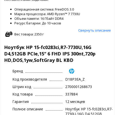
Операционная система: FreeDOS 3.0
Марка процессора: AMD Ryzen™ 7 7730U
Объем памяти: 16 Гбайт DDR4
Ресурс батареи: До 10 часов
Свернуть описание
Вес товара: 2350 г
Ноутбук HP 15-fc0283ci,R7-7730U,16G
D4,512GB PCIe,15" 6 FHD IPS 300nt,720p
HD,DOS,1yw,SoftGray BL KBD
Бренд
Код производителя
D18P3EA_Z
Штрих код
2700001268673
Код товара
337884
Гарантия
12 месяцев
Полное описание
Ноутбук HP 15-fc0283ci,R7-
7730U,16G D4,512GB