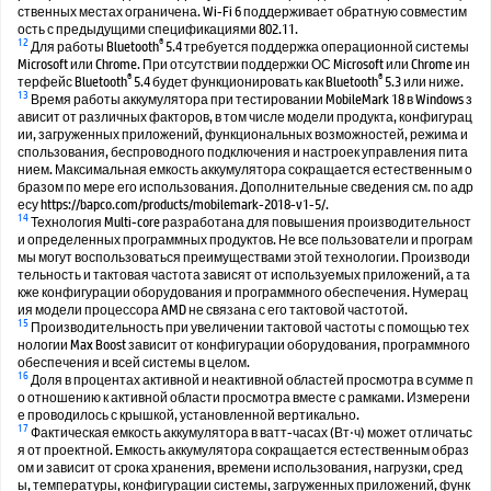
ственных местах ограничена. Wi-Fi 6 поддерживает обратную совместим
ость с предыдущими спецификациями 802.11.
12
®
Для работы Bluetooth
5.4 требуется поддержка операционной системы
Microsoft или Chrome. При отсутствии поддержки ОС Microsoft или Chrome ин
®
®
терфейс Bluetooth
5.4 будет функционировать как Bluetooth
5.3 или ниже.
13
Время работы аккумулятора при тестировании MobileMark 18 в Windows з
ависит от различных факторов, в том числе модели продукта, конфигурац
ии, загруженных приложений, функциональных возможностей, режима и
спользования, беспроводного подключения и настроек управления пита
нием. Максимальная емкость аккумулятора сокращается естественным о
бразом по мере его использования. Дополнительные сведения см. по адр
есу https://bapco.com/products/mobilemark-2018-v1-5/.
14
Технология Multi-core разработана для повышения производительност
и определенных программных продуктов. Не все пользователи и програм
мы могут воспользоваться преимуществами этой технологии. Производи
тельность и тактовая частота зависят от используемых приложений, а та
кже конфигурации оборудования и программного обеспечения. Нумерац
ия модели процессора AMD не связана с его тактовой частотой.
15
Производительность при увеличении тактовой частоты с помощью тех
нологии Max Boost зависит от конфигурации оборудования, программного
обеспечения и всей системы в целом.
16
Доля в процентах активной и неактивной областей просмотра в сумме п
о отношению к активной области просмотра вместе с рамками. Измерени
е проводилось с крышкой, установленной вертикально.
17
Фактическая емкость аккумулятора в ватт-часах (Вт⋅ч) может отличатьс
я от проектной. Емкость аккумулятора сокращается естественным образ
ом и зависит от срока хранения, времени использования, нагрузки, сред
ы, температуры, конфигурации системы, загруженных приложений, функ