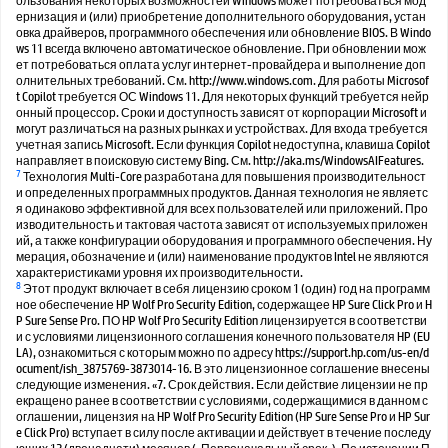
ользования некоторых возможностей Windows может потребоваться мод
ернизация и (или) приобретение дополнительного оборудования, устан
овка драйверов, программного обеспечения или обновление BIOS. В Windo
ws 11 всегда включено автоматическое обновление. При обновлении мож
ет потребоваться оплата услуг интернет-провайдера и выполнение доп
олнительных требований. См. http://www.windows.com. Для работы Microsof
t Copilot требуется ОС Windows 11. Для некоторых функций требуется нейр
онный процессор. Сроки и доступность зависят от корпорации Microsoft и
могут различаться на разных рынках и устройствах. Для входа требуется
учетная запись Microsoft. Если функция Copilot недоступна, клавиша Copilot
направляет в поисковую систему Bing. См. http://aka.ms/WindowsAIFeatures.
7
Технология Multi-Core разработана для повышения производительност
и определенных программных продуктов. Данная технология не являетс
я одинаково эффективной для всех пользователей или приложений. Про
изводительность и тактовая частота зависят от используемых приложен
ий, а также конфигурации оборудования и программного обеспечения. Ну
мерация, обозначение и (или) наименование продуктов Intel не являются
характеристиками уровня их производительности.
8
Этот продукт включает в себя лицензию сроком 1 (один) год на программ
ное обеспечение HP Wolf Pro Security Edition, содержащее HP Sure Click Pro и H
P Sure Sense Pro. ПО HP Wolf Pro Security Edition лицензируется в соответстви
и с условиями лицензионного соглашения конечного пользователя HP (EU
LA), ознакомиться с которым можно по адресу https://support.hp.com/us-en/d
ocument/ish_3875769-3873014-16. В это лицензионное соглашение внесены
следующие изменения. «7. Срок действия. Если действие лицензии не пр
екращено ранее в соответствии с условиями, содержащимися в данном с
оглашении, лицензия на HP Wolf Pro Security Edition (HP Sure Sense Pro и HP Sur
e Click Pro) вступает в силу после активации и действует в течение последу