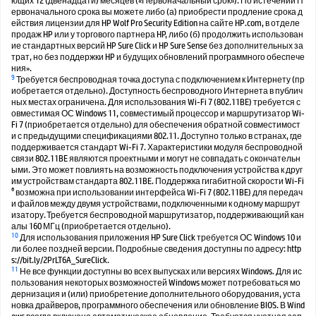
ющих 12 (двенадцати) месяцев («Первоначальный срок»). По истечении П
ервоначального срока вы можете либо (а) приобрести продление срока д
ействия лицензии для HP Wolf Pro Security Edition на сайте HP.com, в отделе
продаж HP или у торгового партнера HP, либо (б) продолжить использован
ие стандартных версий HP Sure Click и HP Sure Sense без дополнительных за
трат, но без поддержки HP и будущих обновлений программного обеспече
ния».
9
Требуется беспроводная точка доступа с подключением к Интернету (пр
иобретается отдельно). Доступность беспроводного Интернета в публич
ных местах ограничена. Для использования Wi-Fi 7 (802.11BE) требуется с
овместимая ОС Windows 11, совместимый процессор и маршрутизатор Wi-
Fi 7 (приобретается отдельно) для обеспечения обратной совместимост
и с предыдущими спецификациями 802.11. Доступно только в странах, где
поддерживается стандарт Wi-Fi 7. Характеристики модуля беспроводной
связи 802.11BE являются проектными и могут не совпадать с окончательн
ыми. Это может повлиять на возможность подключения устройства к друг
им устройствам стандарта 802.11BE. Поддержка гигабитной скорости Wi-Fi
®
возможна при использовании интерфейса Wi-Fi 7 (802.11BE) для передач
и файлов между двумя устройствами, подключенными к одному маршрут
изатору. Требуется беспроводной маршрутизатор, поддерживающий кан
алы 160 МГц (приобретается отдельно).
10
Для использования приложения HP Sure Click требуется ОС Windows 10 и
ли более поздней версии. Подробные сведения доступны по адресу: http
s://bit.ly/2PrLT6A_SureClick.
11
Не все функции доступны во всех выпусках или версиях Windows. Для ис
пользования некоторых возможностей Windows может потребоваться мо
дернизация и (или) приобретение дополнительного оборудования, уста
новка драйверов, программного обеспечения или обновление BIOS. В Wind