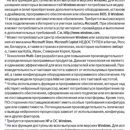
Не все функции доступны во всех выпусках и версиях Windows. Для испол
ьзования некоторых возможностей Windows может потребоваться модер
низация и (или) приобретение дополнительного оборудования, установк
а драйверов, программного обеспечения или обновление BIOS. В Windows
11 всегда включено автоматическое обновление. Требуется высокоскорос
тное подключение к Интернету и учетная запись Microsoft. При обновлени
и может потребоваться оплата услуг интернет-провайдера и выполнени
е дополнительных требований. См. http://www.windows.com.
2
Может потребоваться Центр обновления Windows или загрузка приложе
ния из магазина Microsoft Store. Microsoft Copilot НЕДОСТУПЕН в Китае, Росс
ии, Беларуси, а также в странах и регионах, на которые наложено эмбарг
о, таких как Куба, Иран, Северная Корея, Крым.
3
Технология Multi-Core разработана для повышения производительност
и определенных программных продуктов. Данная технология не являетс
я одинаково эффективной для всех пользователей или приложений. Про
изводительность и тактовая частота зависят от используемых приложен
ий, а также конфигурации оборудования и программного обеспечения. Ну
мерация модели процессора Intel не связана с его тактовой частотой.
4
Чтобы использовать функции и программное обеспечение, которые зад
ействуют нейронный процессор, может потребоваться приобретение пр
ограммного обеспечения, оформление на него подписки или его включен
ие поставщиком программного обеспечения или платформы. Кроме того,
ПО сторонних поставщиков может иметь особые требования к конфигура
ции или совместимости. Потенциальная производительность логическог
о вывода нейронного процессора зависит от использования, конфигурац
ии и других факторов.
5
Требуется приложение HP и ОС Windows.
6
Не все функции доступны во всех выпусках или версиях Windows. Для исп