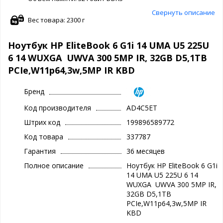
Свернуть описание
Вес товара: 2300 г
Ноутбук HP EliteBook 6 G1i 14 UMA U5 225U
6 14 WUXGA UWVA 300 5MP IR, 32GB D5,1TB
PCIe,W11p64,3w,5MP IR KBD
Бренд
Код производителя
AD4C5ET
Штрих код
199896589772
Код товара
337787
Гарантия
36 месяцев
Полное описание
Ноутбук HP EliteBook 6 G1i
14 UMA U5 225U 6 14
WUXGA UWVA 300 5MP IR,
32GB D5,1TB
PCIe,W11p64,3w,5MP IR
KBD