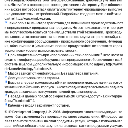
ows всегда включено автоматическое обновление. Требуется учетная зап
ись Microsoft и высокоскоростное подключение к Интернету. При обновле
нии может потребоваться оплата услуг интернет-провайдера и выполне
ние дополнительных требований. Подробные сведения можно найти на
сайте http://www.windows.com.
12
Технология Multi-Core разработана для повышения производительност
и определенных программных продуктов. Не все пользователи и програм
мы могут воспользоваться преимуществами этой технологии. Производи
тельность и тактовая частота зависят от используемых приложений, а та
кже конфигурации оборудования и программного обеспечения. Нумерац
ия, обозначение и (или) наименование продуктов Intel не являются харак
теристиками уровня их производительности.
13
®
Производительность при использовании технологии Intel
Turbo Boost за
висит от конфигурации оборудования, программного обеспечения и всей
системы в целом. Дополнительную информацию см. по адресу http://www.i
ntel.com/technology/turboboost/.
14
Масса зависит от конфигурации. Без адаптера питания.
15
Доступность зависит от страны.
16
Высота спереди измерялась вблизи переднего края, где начинается су
жение нижней крышки корпуса. Высота сзади измерялась вблизи заднего
края, где заканчивается сужение нижней крышки корпуса.
17
Передача данных по USB со скоростью 20 Гбит/с недоступна с интерфе
™
йсом Thunderbolt
4.
18
Кабели не входят в комплект поставки.
© HP Development Company, L.P., 2026. Информация в настоящем документе
может быть изменена без предварительного уведомления. HP предостав
ляет только те гарантии на свои продукты и услуги, которые изложены в г
арантийных обязательствах, прилагающихся к этим продуктам и услугам.