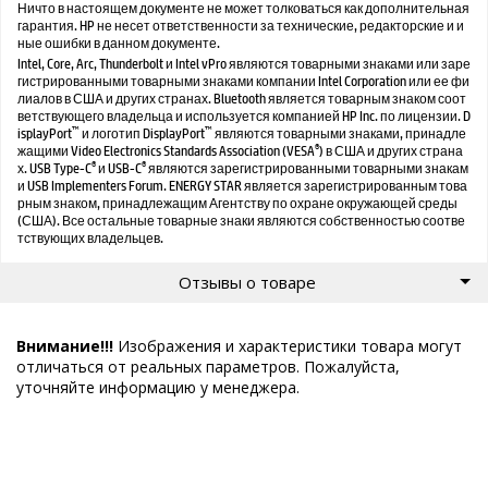
Ничто в настоящем документе не может толковаться как дополнительная
гарантия. HP не несет ответственности за технические, редакторские и и
ные ошибки в данном документе.
Intel, Core, Arc, Thunderbolt и Intel vPro являются товарными знаками или заре
гистрированными товарными знаками компании Intel Corporation или ее фи
лиалов в США и других странах. Bluetooth является товарным знаком соот
ветствующего владельца и используется компанией HP Inc. по лицензии. D
™
™
isplayPort
и логотип DisplayPort
являются товарными знаками, принадле
®
жащими Video Electronics Standards Association (VESA
) в США и других страна
®
®
х. USB Type-C
и USB-C
являются зарегистрированными товарными знакам
и USB Implementers Forum. ENERGY STAR является зарегистрированным това
рным знаком, принадлежащим Агентству по охране окружающей среды
(США). Все остальные товарные знаки являются собственностью соотве
тствующих владельцев.
Отзывы о товаре
Внимание!!!
Изображения и характеристики товара могут
отличаться от реальных параметров. Пожалуйста,
уточняйте информацию у менеджера.