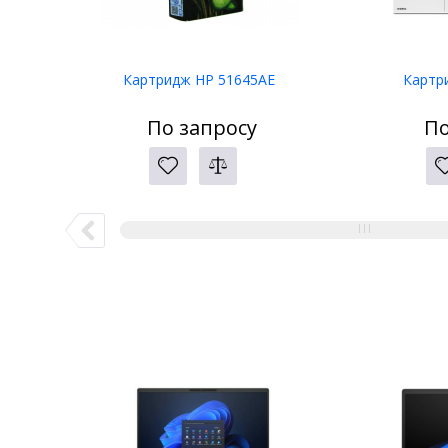
Картридж HP 51645AE
Картр
По запросу
По