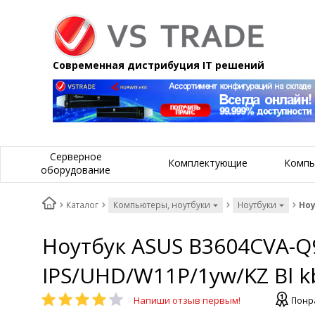
Современная дистрибуция IT решений
Серверное
Комплектующие
Компь
оборудование
Каталог
Компьютеры, ноутбуки
Ноутбуки
Ноу
Ноутбук ASUS B3604CVA-Q9
IPS/UHD/W11P/1yw/KZ Bl k
Напиши отзыв первым!
Понра