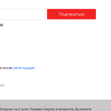
Подписаться
м:
на после
регистрации
той.
нтернет на 3 суток. Помимо покупок в интернете, Вы можете