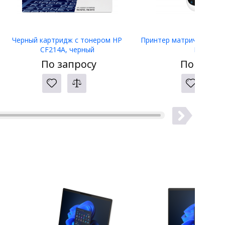
Черный картридж с тонером HP
Принтер матричный Eps
CF214A, черный
LW-400
По запросу
По запро