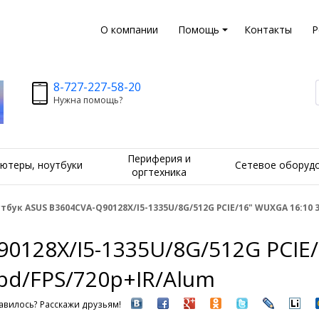
О компании
Помощь
Контакты
Р
8-727-227-58-20
Нужна помощь?
Периферия и
ютеры, ноутбуки
Сетевое оборуд
оргтехника
тбук ASUS B3604CVA-Q90128X/I5-1335U/8G/512G PCIE/16" WUXGA 16:10 
0128X/I5-1335U/8G/512G PCIE/
bd/FPS/720p+IR/Alum
вилось? Расскажи друзьям!