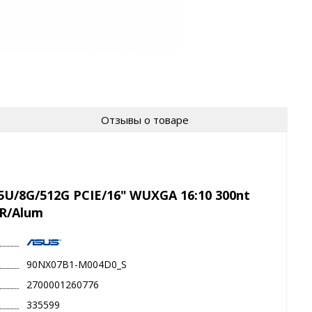
Отзывы о товаре
U/8G/512G PCIE/16" WUXGA 16:10 300nt
IR/Alum
90NX07B1-M004D0_S
2700001260776
335599