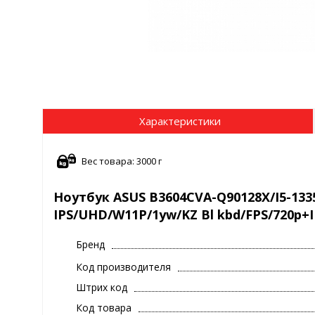
Характеристики
Вес товара: 3000 г
Ноутбук ASUS B3604CVA-Q90128X/I5-1335
IPS/UHD/W11P/1yw/KZ Bl kbd/FPS/720p+
Бренд
Код производителя
Штрих код
Код товара