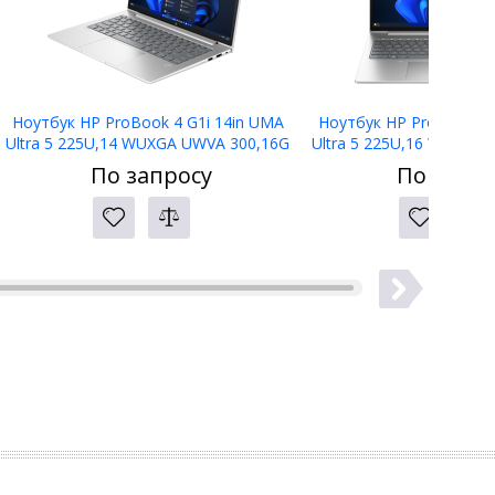
Ноутбук HP ProBook 4 G1i 14in UMA
Ноутбук HP ProBook 4 
Ultra 5 225U,14 WUXGA UWVA 300,16G
Ultra 5 225U,16 WUXGA
D5,512G PCIe,W11p64,3yw,5MP IR,Bl
D5,512G PCIe,W11p64,3
По запросу
По запро
kbd
kbd