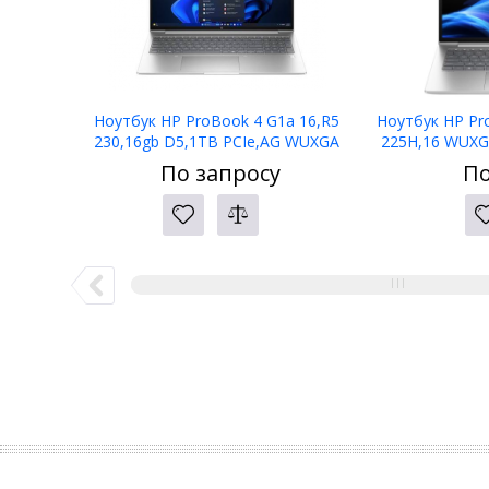
Ноутбук HP ProBook 4 G1a 16,R5
Ноутбук HP Pr
230,16gb D5,1TB PCIe,AG WUXGA
225H,16 WUXG
300,5mp IR,W11P,1yw,kbd bl
PCIe,W11p6
По запросу
По
KZ,