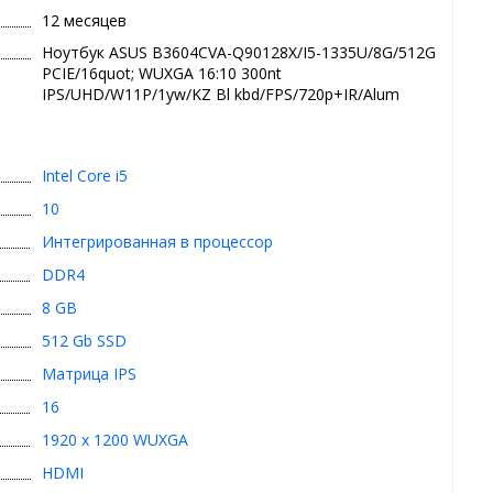
12 месяцев
Ноутбук ASUS B3604CVA-Q90128X/I5-1335U/8G/512G
PCIE/16quot; WUXGA 16:10 300nt
IPS/UHD/W11P/1yw/KZ Bl kbd/FPS/720p+IR/Alum
Intel Core i5
10
Интегрированная в процессор
DDR4
8 GB
512 Gb SSD
Матрица IPS
16
1920 x 1200 WUXGA
HDMI