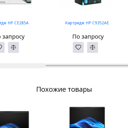
идж HP CE285A
Картридж HP C9352AE
 запросу
По запросу
Похожие товары