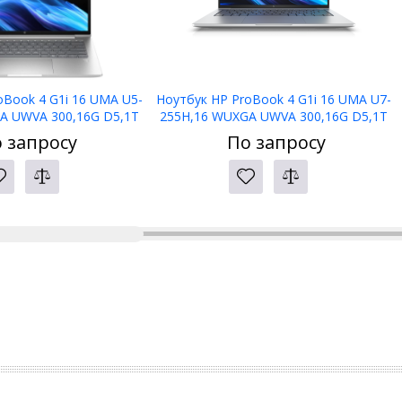
oBook 4 G1i 16 UMA U5-
Ноутбук HP ProBook 4 G1i 16 UMA U7-
A UWVA 300,16G D5,1T
255H,16 WUXGA UWVA 300,16G D5,1T
,1yw,5MP IR,Bl kbd
PCIe,W11p6,1yw,5MP IR,Bl kbd
 запросу
По запросу
WiFi7+BT5.4
KZ,WiFi7+BT5.4