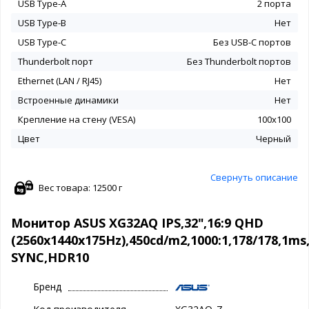
USB Type-A
2 порта
USB Type-B
Нет
USB Type-C
Без USB-С портов
Thunderbolt порт
Без Thunderbolt портов
Ethernet (LAN / RJ45)
Нет
Встроенные динамики
Нет
Крепление на стену (VESA)
100x100
Цвет
Черный
Свернуть описание
Вес товара: 12500 г
Монитор ASUS XG32AQ IPS,32",16:9 QHD
(2560x1440x175Hz),450cd/m2,1000:1,178/178,1m
SYNC,HDR10
Бренд