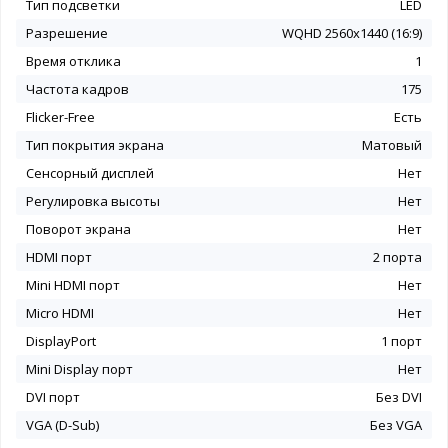
Тип подсветки
LED
Разрешение
WQHD 2560x1440 (16:9)
Время отклика
1
Частота кадров
175
Flicker-Free
Есть
Тип покрытия экрана
Матовый
Сенсорный дисплей
Нет
Регулировка высоты
Нет
Поворот экрана
Нет
HDMI порт
2 порта
Mini HDMI порт
Нет
Micro HDMI
Нет
DisplayPort
1 порт
Mini Display порт
Нет
DVI порт
Без DVI
VGA (D-Sub)
Без VGA