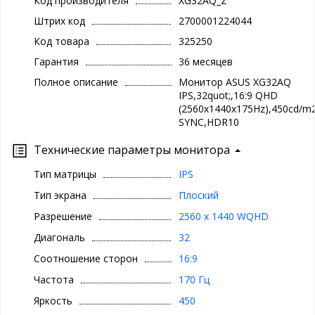
Код производителя
XG32AQ_Z
Штрих код
2700001224044
Код товара
325250
Гарантия
36 месяцев
Полное описание
Монитор ASUS XG32AQ
IPS,32quot;,16:9 QHD
(2560x1440x175Hz),450cd/m2
SYNC,HDR10
Технические параметры монитора
Тип матрицы
IPS
Тип экрана
Плоский
Разрешение
2560 x 1440 WQHD
Диагональ
32
Соотношение сторон
16:9
Частота
170 Гц
Яркость
450