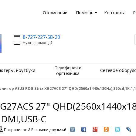
О компании
Помощь
Контакты
Р
8-727-227-58-20
Нужна помощь?
Периферия и
ютеры, ноутбуки
Сетевое оборуд
оргтехника
нитор ASUS ROG Strix XG27ACS 27" QHD(2560x1440x180Hz),350cd,1K:1,
G27ACS 27" QHD(2560x1440x180
HDMI,USB-C
Понравилось? Расскажи друзьям!