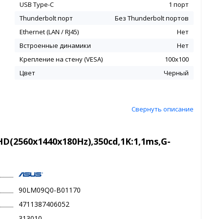
USB Type-C
1 порт
Thunderbolt порт
Без Thunderbolt портов
Ethernet (LAN / RJ45)
Нет
Встроенные динамики
Нет
Крепление на стену (VESA)
100x100
Цвет
Черный
Свернуть описание
D(2560x1440x180Hz),350cd,1K:1,1ms,G-
90LM09Q0-B01170
4711387406052
313010