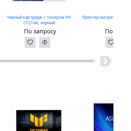
Черный картридж с тонером HP
Принтер матричный Eps
CF214A, черный
LW-400
По запросу
По запро