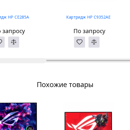
идж HP CE285A
Картридж HP C9352AE
 запросу
По запросу
Похожие товары