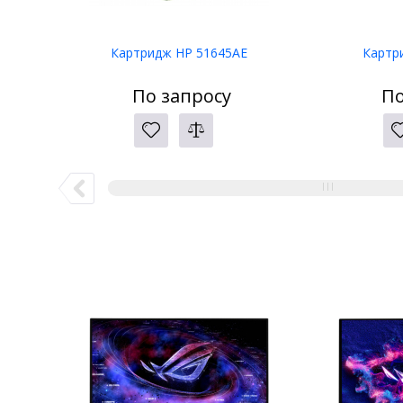
Картридж HP 51645AE
Картр
По запросу
По