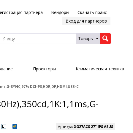
егистрация партнера
Вендоры
Скачать прайс
Вход для партнеров
Товары
ование
Проекторы
Климатическая техника
1ms,G-SYNC,97% DCI-P3,HDR,DP,HDMI,USB-C
Hz),350cd,1K:1,1ms,G-
Артикул:
XG27ACS 27" IPS ASUS