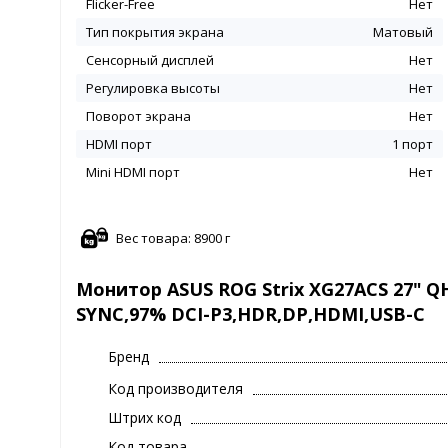
Flicker-Free
Нет
Тип покрытия экрана
Матовый
Сенсорный дисплей
Нет
Регулировка высоты
Нет
Поворот экрана
Нет
HDMI порт
1 порт
Mini HDMI порт
Нет
Вес товара: 8900 г
Монитор ASUS ROG Strix XG27ACS 27" QH
SYNC,97% DCI-P3,HDR,DP,HDMI,USB-C
Бренд
Код производителя
Штрих код
Код товара