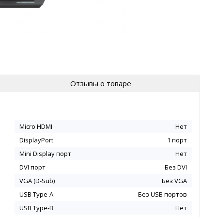
Отзывы о товаре
Micro HDMI
Нет
DisplayPort
1 порт
Mini Display порт
Нет
DVI порт
Без DVI
VGA (D-Sub)
Без VGA
USB Type-A
Без USB портов
USB Type-B
Нет