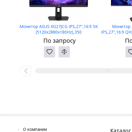
Монитор ASUS XG27JCG IPS,27",16:9 5K
Монитор
(5120x2880x180Hz),350
IPS,27",16:9 Q
cd/m2,1.5k:1,0.3ms,4xHDMI,DP,USBC
cd/m2,1.5M:1,
По запросу
По
15W,HDR10
О компании
Каталог