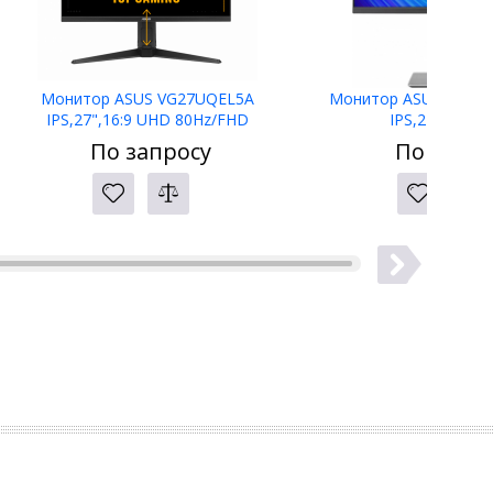
Монитор ASUS VG27UQEL5A
Монитор ASUS ProAr
IPS,27",16:9 UHD 80Hz/FHD
IPS,27",16:9 
310Hz,400cd/m2,1000:1,1ms,2xHDMI,D
(2560x1440x120Hz),350c
По запросу
По запро
P,Sp 2W,HDR10
ms,HDMI,DP,Sp2W,