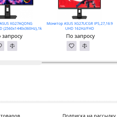
 ASUS XG27AQDNG
Монитор ASUS XG27UCGR IPS,27,16:9
HD (2560x1440x360Hz),1k
UHD 162Hz/FHD
0.03ms,4xHDMI,DP,HDR1
485Hz,400cd/m2,1300:1,1ms,3xHDMI,D
 запросу
По запросу
0
P,USBC 15W,HDR10
 товаров
Подписка на рассылку