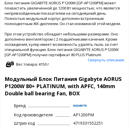
Блок питания GIGABYTE AORUS P1200W [GP-AP1200PM] может
похвастать увеличенной до 1200 Вт мощностью, что является
непревзойденным показателем на сегодняшний день.
Полностью модульный корпус дополнен встроенным
полноцветным ЖК-дисплеем. Он стал изюминкой этой модели.
При этом устройство обладает небольшими размерами. Оно
дополнено вентилятором с 2 подшипниками качения. Кроме
охлаждения, кулер имеет возможность удалять пыль за счет
специальной функции. Блок питания GIGABYTE AORUS P1200W
[GP-AP1200PM] получил сертификат 80 PLUS Platinum.
Свернуть описание
Вес товара: 4150 г
Модульный Блок Питания Gigabyte AORUS
P1200W 80+ PLATINUM, with APFC, 140mm
Double ball bearing Fan, BOX
Бренд
Код производителя
AP1200PM
Штрих код
4719331552251