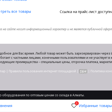
треть все товары
Ссылка на прайс-лист доступ
а на сайте носит информационный характер и не является публичной офер
удобное для Вас время. Любой товар может быть зарезервирован через И
аботает с частными лицами, конечными пользователями и не участвует в
едующие преимущества – специальные цены, отсрочка платежа, маркет
emap
|
Правила пользования интернет площадкой
|
|
Политика ко
 оборудования по оптовым ценам со склада в Алматы.
0
авнения
Избранные товары