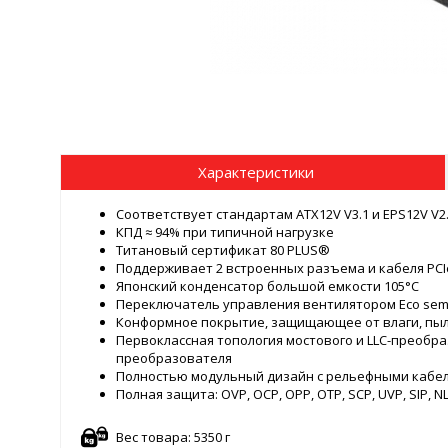
Характеристики
Соответствует стандартам ATX12V V3.1 и EPS12V V2
КПД ≈ 94% при типичной нагрузке
Титановый сертификат 80 PLUS®
Поддерживает 2 встроенных разъема и кабеля PCIe
Японский конденсатор большой емкости 105°C
Переключатель управления вентилятором Eco semi
Конформное покрытие, защищающее от влаги, пыл
Первоклассная топология мостового и LLC-преобра
преобразователя
Полностью модульный дизайн с рельефными кабе
Полная защита: OVP, OCP, OPP, OTP, SCP, UVP, SIP, N
Вес товара: 5350 г