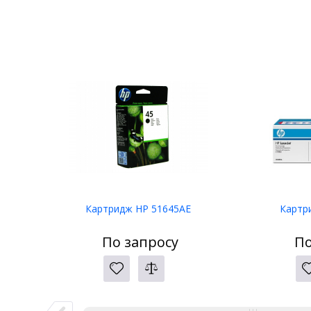
Картридж HP 51645AE
Картр
По запросу
По