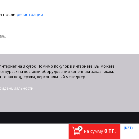
на после
регистрации
той.
нтернет на 3 суток. Помимо покупок в интернете, Вы можете
 конкурсах на поставки оборудования конечным заказчикам.
инговая поддержка, персональный менеджер.
нфиденциальности
(KZT)
0
0
ТГ.
на сумму