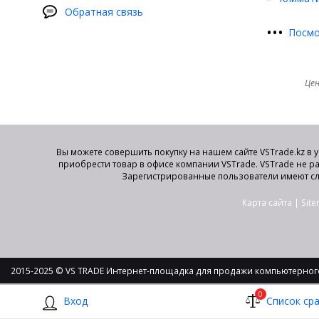
Обратная связь
•
•
•
Посмо
Цен
Вы можете совершить покупку на нашем сайте VSTrade.kz в 
приобрести товар в офисе компании VSTrade. VSTrade не р
Зарегистрированные пользователи имеют сл
Карта сайта
|
Sit
2015-2025 © VS TRADE Интернет-площадка для продажи компьютерного
0
Вход
Список ср