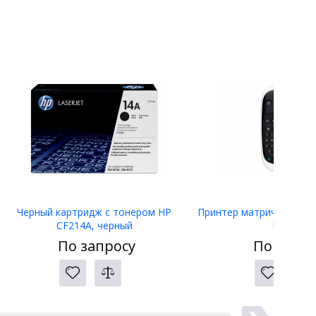
Черный картридж с тонером HP
Принтер матричный Eps
CF214A, черный
LW-400
По запросу
По запро