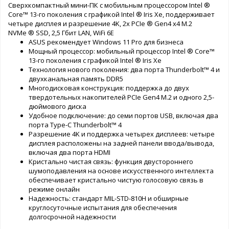
Сверхкомпактный мини-ПК с мобильным процессором Intel ®
Core™ 13-го поколения с графикой Intel ® Iris Xe, поддерживает
четыре дисплея и разрешение 4K, 2x PCIe ® Gen4 x4 M.2
NVMe ® SSD, 2,5 Гбит LAN, WiFi 6E
ASUS рекомендует Windows 11 Pro для бизнеса
Мощный процессор: мобильный процессор Intel ® Core™
13-го поколения с графикой Intel ® Iris Xe
Технология нового поколения: два порта Thunderbolt™ 4 и
двухканальная память DDR5
Многодисковая конструкция: поддержка до двух
твердотельных накопителей PCIe Gen4 M.2 и одного 2,5-
дюймового диска
Удобное подключение: до семи портов USB, включая два
порта Type-C Thunderbolt™ 4
Разрешение 4K и поддержка четырех дисплеев: четыре
дисплея расположены на задней панели ввода/вывода,
включая два порта HDMI
Кристально чистая связь: функция двустороннего
шумоподавления на основе искусственного интеллекта
обеспечивает кристально чистую голосовую связь в
режиме онлайн
Надежность: стандарт MIL-STD-810H и обширные
круглосуточные испытания для обеспечения
долгосрочной надежности