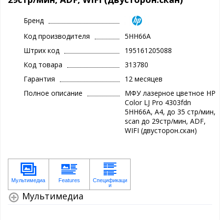
Бренд
Код производителя
5HH66A
Штрих код
195161205088
Код товара
313780
Гарантия
12 месяцев
Полное описание
МФУ лазерное цветное HP
Color LJ Pro 4303fdn
5HH66A, А4, до 35 стр/мин,
scan до 29стр/мин, ADF,
WIFI (двусторон.скан)
Мультимедиа