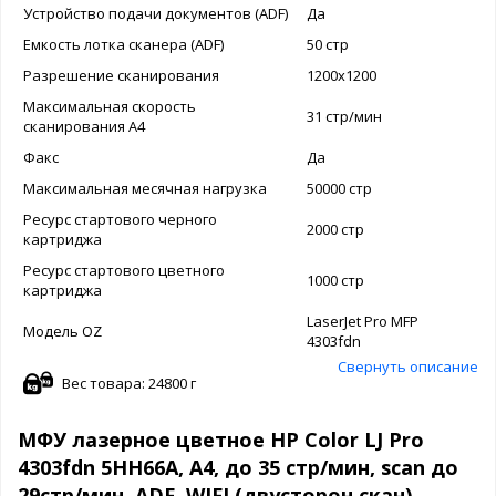
Устройство подачи документов (ADF)
Да
Емкость лотка сканера (ADF)
50 стр
Разрешение сканирования
1200x1200
Максимальная скорость
31 стр/мин
сканирования A4
Факс
Да
Максимальная месячная нагрузка
50000 стр
Ресурс стартового черного
2000 стр
картриджа
Ресурс стартового цветного
1000 стр
картриджа
LaserJet Pro MFP
Модель OZ
4303fdn
Свернуть описание
Вес товара: 24800 г
МФУ лазерное цветное HP Color LJ Pro
4303fdn 5HH66A, А4, до 35 стр/мин, scan до
29стр/мин, ADF, WIFI (двусторон.скан)