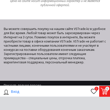
Цена на сайте носит информационный характер и не является
публичной офертой.
Вы можете совершить покупку на нашем сайте VSTrade.kz в удобное
для Вас время. Любой товар может быть зарезервирован через
Интернет на 3 суток. Помимо покупок в интернете, Вы можете
приобрести товар в офисе компании VSTrade. VSTrade не работает с
частными лицами, конечными пользователями и не участвует в
конкурсах на поставки оборудования конечным заказчикам.
Зарегистрированные пользователи имеют следующие
преимущества – специальные цены, отсрочка платежа,
маркетинговая поддержка, персональный менеджер.
Показать полную версию
0
0
2015-2025 © VS TRADE Интернет-площадка для продажи
Вход
компьютерного оборудования по оптовым ценам со склада в
Алматы.