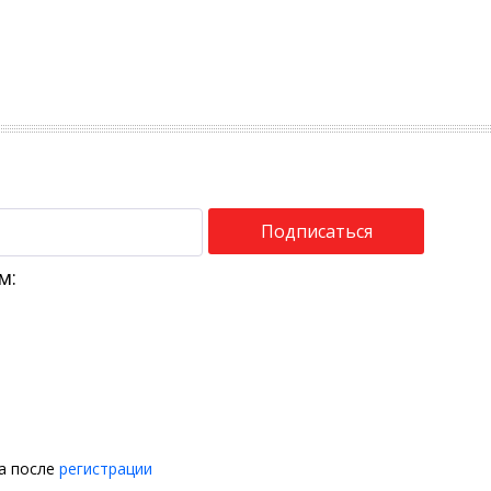
Подписаться
м:
на после
регистрации