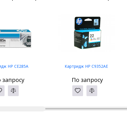
идж HP CE285A
Картридж HP C9352AE
 запросу
По запросу