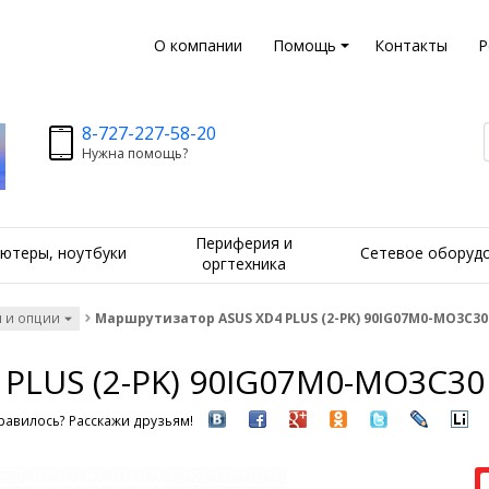
О компании
Помощь
Контакты
Р
8-727-227-58-20
Нужна помощь?
Периферия и
ютеры, ноутбуки
Сетевое оборуд
оргтехника
 и опции
Маршрутизатор ASUS XD4 PLUS (2-PK) 90IG07M0-MO3C30
PLUS (2-PK) 90IG07M0-MO3C30
авилось? Расскажи друзьям!