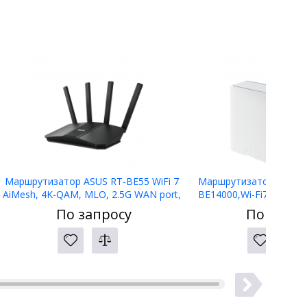
Маршрутизатор ASUS RT-BE55 WiFi 7
Маршрутизатор ASUS B
AiMesh, 4K-QAM, MLO, 2.5G WAN port,
BE14000,Wi-Fi7,AiMes
Four 1G ports
WANx1,2.5G LANx1
По запросу
По запро
LANx2,USBx