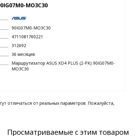
90IG07M0-MO3C30
90IG07M0-MO3C30
4711081760221
312692
36 месяцев
Маршрутизатор ASUS XD4 PLUS (2-PK) 90IG07M0-
MO3C30
гут отличаться от реальных параметров. Пожалуйста,
Просматриваемые с этим товаром