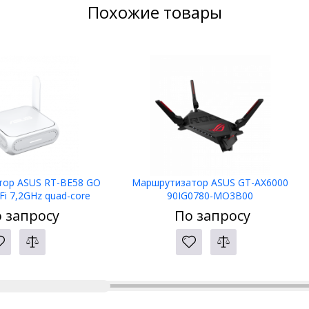
Похожие товары
ор ASUS RT-BE58 GO
Маршрутизатор ASUS GT-AX6000
Fi 7,2GHz quad-core
90IG0780-MO3B00
5 WAN,node AiMes,RJ45
 запросу
По запросу
1Gb,USBС