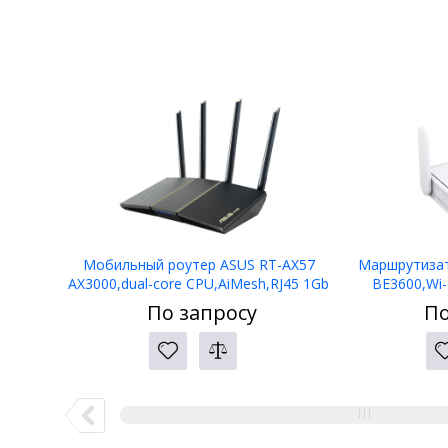
Мобильный роутер ASUS RT-AX57
Маршрутизат
AX3000,dual-core CPU,AiMesh,RJ45 1Gb
BE3600,Wi-
WANx1,RJ45 1Gb LANx1,USB3.2x1
CPU,2.5G RJ4
По запросу
По