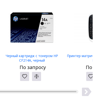
Черный картридж с тонером HP
Принтер матричный Eps
CF214A, черный
LW-400
По запросу
По запро