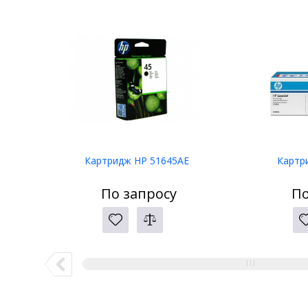
Картридж HP 51645AE
Картр
По запросу
По