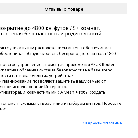
Отзывы о товаре
крытие до 4800 кв. футов / 5+ комнат,
я сетевая безопасность и родительский
WiFi с уникальным расположением антенн обеспечивает
 обеспечивая общую скорость беспроводного сигнала 1800
 простое управление с помощью приложения ASUS Router.
сплатная облачная система безопасности на базе Trend
ности на подключенных устройствах.
и планирование позволяют защитить вашу семью от
ия при использовании Интернета.
утизаторами, совместимыми с AiMesh, чтобы создать
тся с монтажными отверстиями и набором винтов. Повесьте
ами!
Свернуть описание