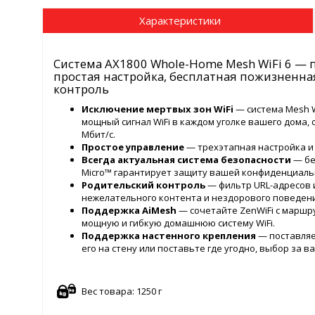
Характеристики
Система AX1800 Whole-Home Mesh WiFi 6 — по
простая настройка, бесплатная пожизненна
контроль
Исключение мертвых зон WiFi
— система Mesh 
мощный сигнал WiFi в каждом уголке вашего дома,
Мбит/с.
Простое управление
— трехэтапная настройка и
Всегда актуальная система безопасности
— бе
Micro™ гарантирует защиту вашей конфиденциаль
Родительский контроль
— фильтр URL-адресов 
нежелательного контента и нездорового поведен
Поддержка AiMesh
— сочетайте ZenWiFi с маршр
мощную и гибкую домашнюю систему WiFi.
Поддержка настенного крепления
— поставляе
его на стену или поставьте где угодно, выбор за в
Вес товара: 1250 г