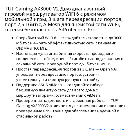
TUF Gaming AX3000 V2 Двухдиапазонный
игровой маршрутизатор WiFi 6 с режимом
мобильной игры, 3 шага переадресации портов,
порт 2,5 Гбит/с, AiMesh для ячеистой сети Wi-Fi,
сетевая безопасность AiProtection Pro
Сверхбыстрый Wi-Fi 6. Наслаждайтесь скоростью до 3000
Мбит/с и 4-кратной эффективностью сети с каналами
OFDMA и 160 МГц.
Настоящая мультигигабитная скорость проводного
соединения — объединены 2 гигабитных подключения к
локальной сети, проводной порт 2,5 Гбит/с и WiFi 6.
Простая переадресация портов за 3 шага — Open NAT
упрощает переадресацию портов, устраняя
утомительную и сложную ручную настройку.
Поддержка ASUS AiMesh — создавайте гибкую
бесшовную ячеистую сеть для всего дома с
маршрутизаторами, совместимыми с AiMesh.
Проверенная надежность и стабильная работа — TUF
Gaming AX3000 V2 отличается долговечностью и проходит
проверенные испытания для обеспечения надежной и
стабильной работы.
Свернуть описание