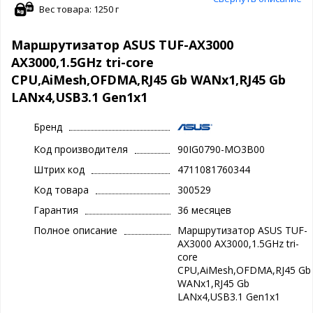
Вес товара: 1250 г
Маршрутизатор ASUS TUF-AX3000
AX3000,1.5GHz tri-core
CPU,AiMesh,OFDMA,RJ45 Gb WANx1,RJ45 Gb
LANx4,USB3.1 Gen1x1
Бренд
Код производителя
90IG0790-MO3B00
Штрих код
4711081760344
Код товара
300529
Гарантия
36 месяцев
Полное описание
Маршрутизатор ASUS TUF-
AX3000 AX3000,1.5GHz tri-
core
CPU,AiMesh,OFDMA,RJ45 Gb
WANx1,RJ45 Gb
LANx4,USB3.1 Gen1x1