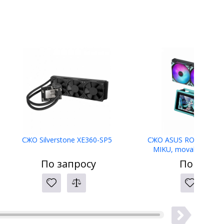
СЖО Silverstone XE360-SP5
СЖО ASUS ROG RYUO I
MIKU, movable curved
AMOLED display, 3xAR
По запросу
По запро
1700, 1851, Black,