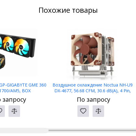
Похожие товары
 GP-GIGABYTE GME 360
Воздушное охлаждение Noctua NH-U9
1700/AM5, BOX
DX-4677, 56.68 CFM, 30.6 dB(A), 4 Pin,
Fan amp; Heatsinks
 запросу
По запросу