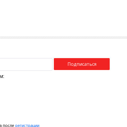
Подписаться
м:
на после
регистрации