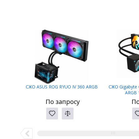
СЖО ASUS ROG RYUO IV 360 ARGB
СЖО Gigabyte
ARGB 
По запросу
По