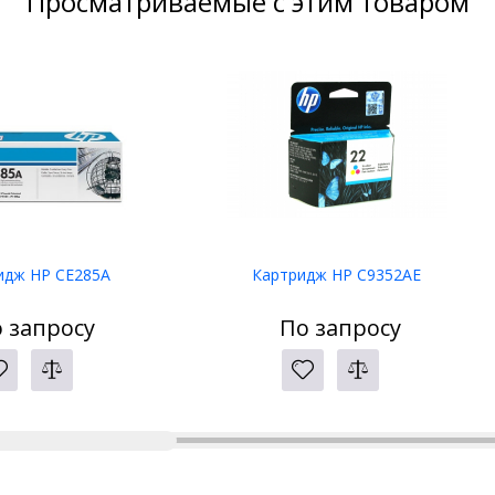
Просматриваемые с этим товаром
идж HP CE285A
Картридж HP C9352AE
 запросу
По запросу