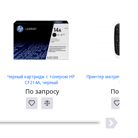
Черный картридж с тонером HP
Принтер матричный Eps
CF214A, черный
LW-400
По запросу
По запро