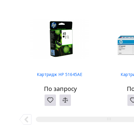
Картридж HP 51645AE
Картр
По запросу
По