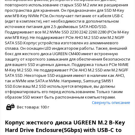
повторного использование старых SSD M.2 или же расширения
пространства для хранения. Он предназначен для SSD M-Key
или M'B-Key NVMe PCIe.Он получает питание от кабеля USB-С
(идет в комплекте), нет необходимости в дополнительном
источнике питания для 2.5-дюймовых SATA HDD/SSD.
Поддерживает все M.2 NVMe SSD 2230 2242 2260 2280 (PCIe M-Key
или M'B Key). Не поддерживает PCIe AHCI M.2 SSD или M.2 NGFF
SATA SSD.Корпус устройства изготовлен из алюминиевого
сплава. Он оснащен LED индикатором работы. Также, внешний
бокс для жесткого диска UGREEN CM400 имеет встроенную
защиту от короткого замыкания для обеспечения безопасности
для вашего SSD и ценных данных. Поддержка только PCIe NVME
M-Key M.2 SSD. Не поддерживает PCIe AHCI M.2 SSD или M.2 NGFF
SATA SSD. Некоторые SSD-издания имеют в наличии как AHCI,
так и NVMe или SATA и NVMe. Например, Samsung SM951
SSD.Если ваш M.2 SSD используется впервые, вы должны
отформатировать его перед использованием. Только таким
образом SSD может быть распознанным компьютерами.
Свернуть описание
Вес товара: 100 г
Корпус жесткого диска UGREEN M.2 B-Key
Hard Drive Enclosure(5Gbps) with USB-C to