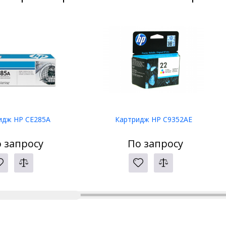
идж HP CE285A
Картридж HP C9352AE
 запросу
По запросу