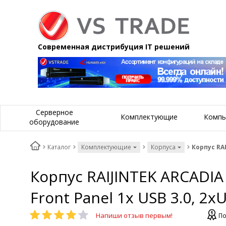
Современная дистрибуция IT решений
Серверное
Комплектующие
Компь
оборудование
Каталог
Комплектующие
Корпуса
Корпус RAI
Корпус RAIJINTEK ARCADIA II
Front Panel 1x USB 3.0, 2х
Напиши отзыв первым!
По