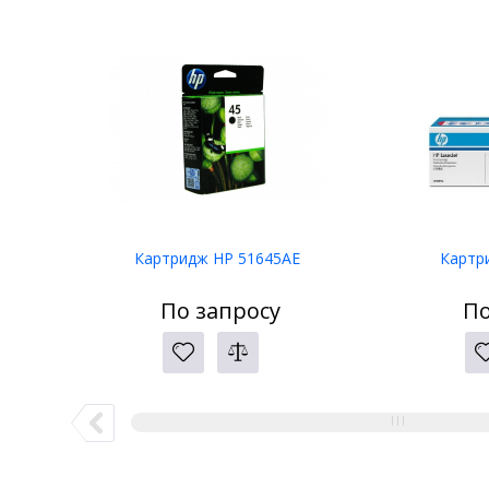
Картридж HP 51645AE
Картр
По запросу
По