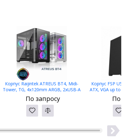
Корпус Raijintek ATREUS BT4, Midi-
Корпус FSP U530-BS, 
Tower, TG, 4x120mm ARGB, 2xUSB-A
ATX, VGA up to 375mm, 
3.0 + 1xUSB Type-C , E-ATX, ATX, mATX,
Without Window,
По запросу
По запро
mITX Black