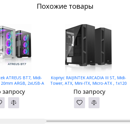
Похожие товары
tek ATREUS BT7, Midi-
Корпус RAIJINTEK ARCADIA III ST, Midi-
x120mm ARGB, 2xUSB-A
Tower, ATX, Mini-ITX, Micro-ATX , 1х120
e-C , E-ATX, ATX, mATX,
мм, Front Panel 1x USB 3.0,
 запросу
По запросу
ITX, Black
2хUSB2.0,Black