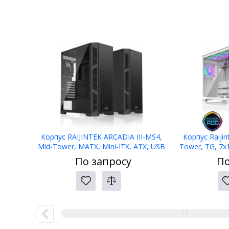
Корпус RAIJINTEK ARCADIA III-MS4,
Корпус Raijin
Mid-Tower, MATX, Mini-ITX, ATX, USB
Tower, TG, 7
2.0 Type-A, USB 3.2 Gen 1 Type-A,
3.0 + 1xUSB Typ
По запросу
По
ARGB- 4x120мм,TG
m