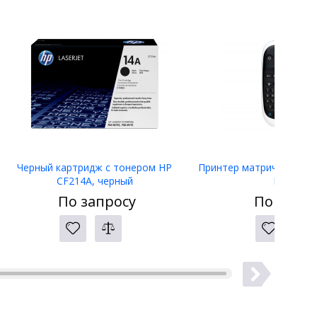
Черный картридж с тонером HP
Принтер матричный Eps
CF214A, черный
LW-400
По запросу
По запро