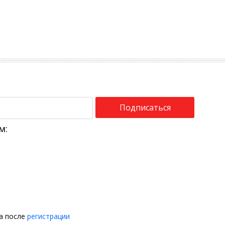
Подписаться
м:
на после
регистрации