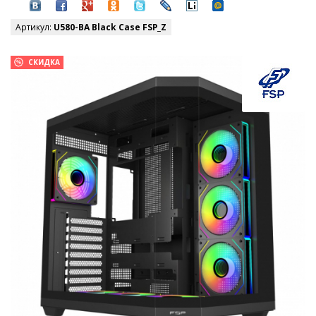
Артикул:
U580-BA Black Case FSP_Z
СКИДКА