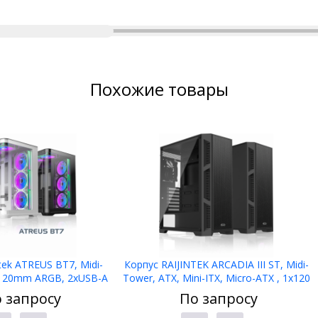
Похожие товары
tek ATREUS BT7, Midi-
Корпус RAIJINTEK ARCADIA III ST, Midi-
x120mm ARGB, 2xUSB-A
Tower, ATX, Mini-ITX, Micro-ATX , 1х120
e-C , E-ATX, ATX, mATX,
мм, Front Panel 1x USB 3.0,
 запросу
По запросу
ITX, Black
2хUSB2.0,Black