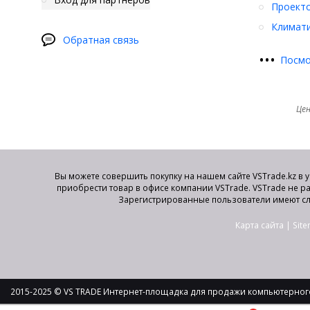
Проект
Климати
Обратная связь
•
•
•
Посмо
Цен
Вы можете совершить покупку на нашем сайте VSTrade.kz в 
приобрести товар в офисе компании VSTrade. VSTrade не р
Зарегистрированные пользователи имеют сл
Карта сайта
|
Sit
2015-2025 © VS TRADE Интернет-площадка для продажи компьютерного