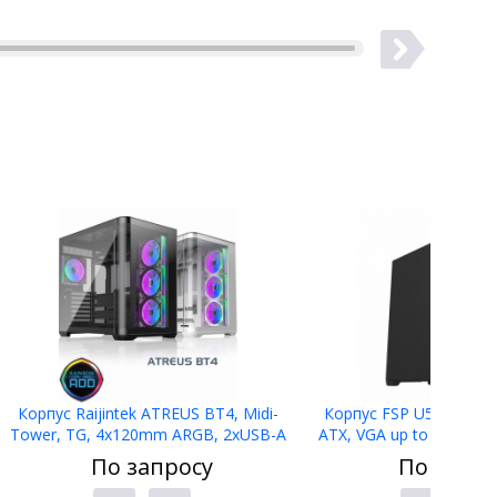
Корпус Raijintek ATREUS BT4, Midi-
Корпус FSP U530-BS, 
Tower, TG, 4x120mm ARGB, 2xUSB-A
ATX, VGA up to 375mm, 
3.0 + 1xUSB Type-C , E-ATX, ATX, mATX,
Without Window,
По запросу
По запро
mITX Black