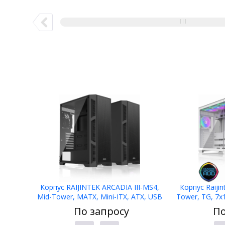
Корпус RAIJINTEK ARCADIA III-MS4,
Корпус Raijin
Mid-Tower, MATX, Mini-ITX, ATX, USB
Tower, TG, 7
2.0 Type-A, USB 3.2 Gen 1 Type-A,
3.0 + 1xUSB Typ
По запросу
По
ARGB- 4x120мм,TG
m