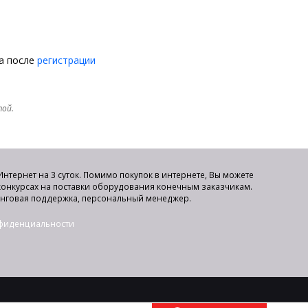
на после
регистрации
той.
нтернет на 3 суток. Помимо покупок в интернете, Вы можете
 конкурсах на поставки оборудования конечным заказчикам.
инговая поддержка, персональный менеджер.
нфиденциальности