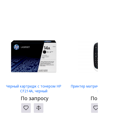
Черный картридж с тонером HP
Принтер матричный Eps
CF214A, черный
LW-400
По запросу
По запро