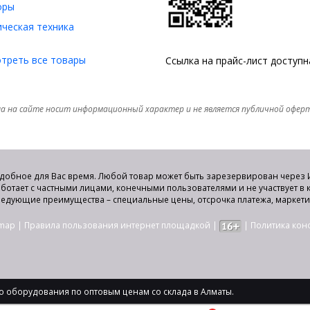
оры
ческая техника
треть все товары
Ссылка на прайс-лист доступ
а на сайте носит информационный характер и не является публичной офер
удобное для Вас время. Любой товар может быть зарезервирован через И
аботает с частными лицами, конечными пользователями и не участвует в
едующие преимущества – специальные цены, отсрочка платежа, маркет
emap
|
Правила пользования интернет площадкой
|
|
Политика ко
 оборудования по оптовым ценам со склада в Алматы.