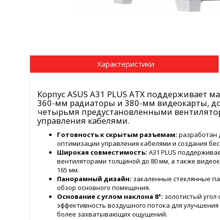
Характеристики
Корпус ASUS A31 PLUS ATX поддерживает м
360-мм радиаторы и 380-мм видеокарты, до
четырьмя предустановленными вентилятор
управления кабелями.
Готовность к скрытым разъемам:
разработан 
оптимизации управления кабелями и создания бе
Широкая совместимость:
A31 PLUS поддерживае
вентиляторами толщиной до 80 мм, а также видео
165 мм.
Панорамный дизайн:
закаленные стеклянные па
обзор основного помещения.
Основание с углом наклона 8°:
золотистый угол 
эффективность воздушного потока для улучшения 
более захватывающих ощущений.