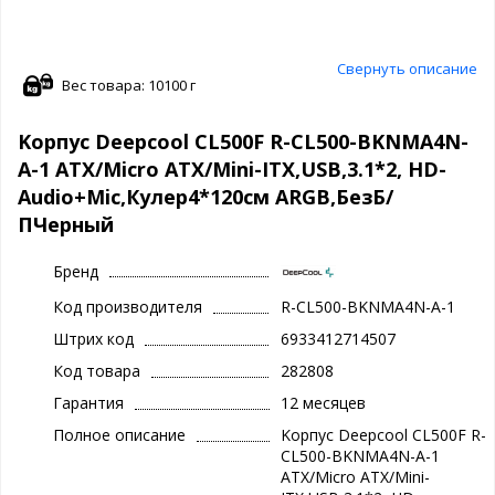
Свернуть описание
Вес товара: 10100 г
Kорпус Deepcool CL500F R-CL500-BKNMA4N-
A-1 ATX/Micro ATX/Mini-ITX,USB,3.1*2, HD-
Audio+Mic,Кулер4*120см ARGB,БезБ/
ПЧерный
Бренд
Код производителя
R-CL500-BKNMA4N-A-1
Штрих код
6933412714507
Код товара
282808
Гарантия
12 месяцев
Полное описание
Kорпус Deepcool CL500F R-
CL500-BKNMA4N-A-1
ATX/Micro ATX/Mini-