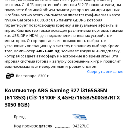
системы. С 16 ГБ оперативной памяти и 512 ГБ накопителем, вы
получаете большой объем памяти для хранения игр и данных.
Особенностью этого компьютера является графическая карта
NVIDIA GeForce RTX 3050 с 8 ГБ памяти GDDR6, которая
гарантирует потрясающую графику и визуальные эффекты в
играх. Компьютер также оснащен различными портами, такими
как USB, DP и HDMI, для подключения внешних устройств и
мониторов. Он предоставляет возможность выбрать и
установить операционную систему по вашему выбору. Кроме
того, компьютер
ARG Gaming 327
имеет яркую RGB-подсветку,
которая создает атмосферу и настроение во время игры. Эта
игровая система готова к запуску современных игр и позволит
вам наслаждаться невероятным игровым опытом.
Свернуть описание
Вес товара: 8300 г
Компьютер ARG Gaming 327 i3165G35N
(611853) (Ci3-13100F 3,4GHz/16GB/500GB/RTX
3050 8GB)
Бренд
Код производителя
94327LC