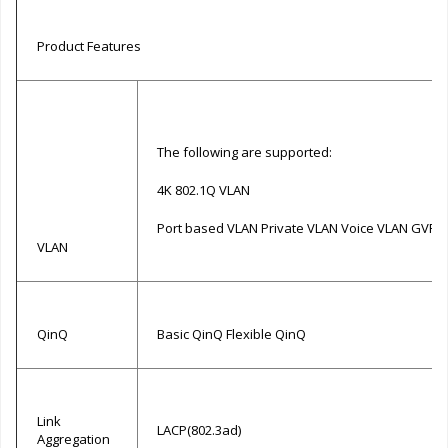
Product Features
The following are supported:
4K 802.1Q VLAN
Port based VLAN Private VLAN Voice VLAN GVRP
VLAN
QinQ
Basic QinQ Flexible QinQ
Link
LACP(802.3ad)
Aggregation