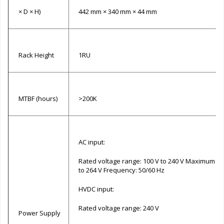
× D × H)
442 mm × 340 mm × 44 mm
Rack Height
1RU
MTBF (hours)
>200K
AC input:
Rated voltage range: 100 V to 240 V Maximum vo
to 264 V Frequency: 50/60 Hz
HVDC input:
Rated voltage range: 240 V
Power Supply