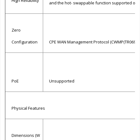
High Reliability
and the hot- swappable function supported on 
Zero
Configuration
CPE WAN Management Protocol (CWMP(TR069))
PoE
Unsupported
Physical Features
Dimensions (W