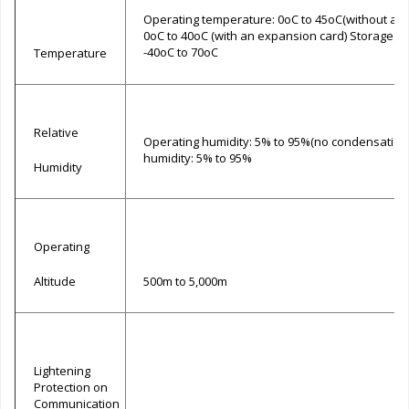
Operating temperature: 0oC to 45oC(without an 
0oC to 40oC (with an expansion card) Storage t
-40oC to 70oC
Temperature
Relative
Operating humidity: 5% to 95%(no condensation
humidity: 5% to 95%
Humidity
Operating
Altitude
500m to 5,000m
Lightening
Protection on
Communication