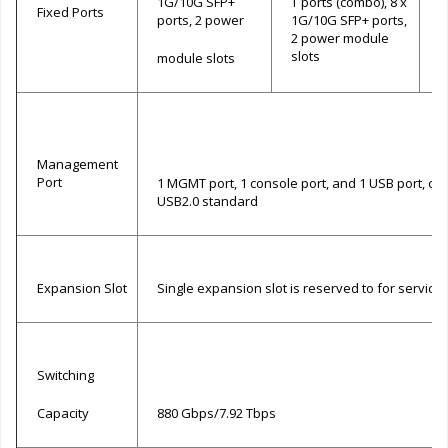
1G/10G SFP+
T ports (combo), 8 x
1
Fixed Ports
ports, 2 power
1G/10G SFP+ ports,
p
2 power module
slots
module slots
m
Management
Port
1 MGMT port, 1 console port, and 1 USB port, co
USB2.0 standard
Expansion Slot
Single expansion slot is reserved to for service
Switching
Capacity
880 Gbps/7.92 Tbps