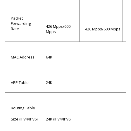
Packet
Forwarding
426 Mpps/600
4
Rate
426 Mpps/600 Mpps
Mpps
M
MAC Address
64K
ARP Table
24K
Routing Table
Size (IPv4/IPv6)
24K (IPv4/IPv6)