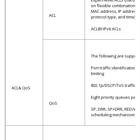
Expert-level ACLs (hardw
on flexible combinations o
MAC address, IP address,
ACL
protocol type, and time)
ACL80 IPv6 ACLs
The following are support
Port traffic identification P
limiting
802.1p/DSCP/ToS traffic cl
ACL& QoS
Eight priority queues per 
QoS
SP, DRR, SP+DRR, RED/W
scheduling mechanisms