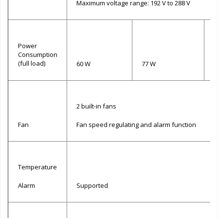
Maximum voltage range: 192 V to 288 V
Power
Consumption
(full load)
60 W
77 W
7
2 built-in fans
Fan
Fan speed regulating and alarm function
Temperature
Alarm
Supported