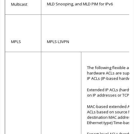
MLD Snooping, and MLD PIM for IPv6
Multicast
MPLS
MPLS L3VPN
The following flexible and
hardware ACLs are suppo
IP ACLs (IP-based hardwa
Extended IP ACLs (hardw
on IP addresses or TCP/UD
MAC-based extended ACL
ACLs based on source MA
destination MAC addresse
Ethernet type) Time-base