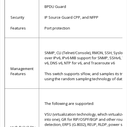
BPDU Guard
Security
IP Source Guard CPP, and NFPP
Features
Port protection
SNMP, CLI (Telnet/Console), RMON, SSH, Syslog
over IPv6, IPv6 MIB support for SNMP, SSHv6, Te
v6, DNS v6, NTP for v6, and Traceroute v6
Management
Features
This switch supports sFlow, and samples its traf
using the random sampling technology of data f
The following are supported:
VSU (virtualization technology, which virtualizes
into one), GR for RIP/OSPF/BGP and other routin
detection, ERPS (G.8032), REUP, RLDP, power su