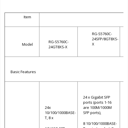
Item
D
RG-S5760C-
24SFP/8GT8XS-
RG-S5760C-
X
Model
24GT8XS-X
Basic Features
24 x Gigabit SFP
ports (ports 1-16
24x
are 100M/1000M
10/100/1000BASE-
SFP ports),
T, 8 x
T
8 10/100/1000BASE-