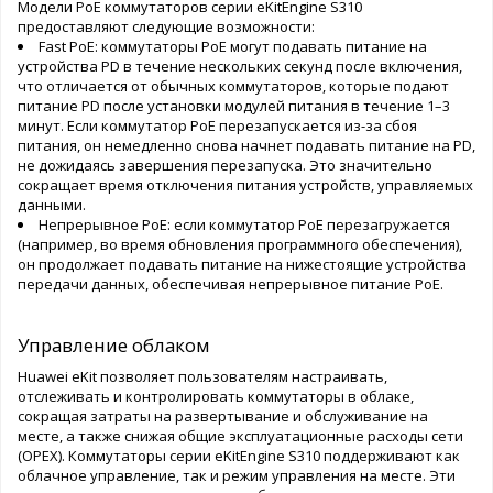
Модели PoE коммутаторов серии eKitEngine S310
предоставляют следующие возможности:
Fast PoE: коммутаторы PoE могут подавать питание на
устройства PD в течение нескольких секунд после включения,
что отличается от обычных коммутаторов, которые подают
питание PD после установки модулей питания в течение 1–3
минут. Если коммутатор PoE перезапускается из-за сбоя
питания, он немедленно снова начнет подавать питание на PD,
не дожидаясь завершения перезапуска. Это значительно
сокращает время отключения питания устройств, управляемых
данными.
Непрерывное PoE: если коммутатор PoE перезагружается
(например, во время обновления программного обеспечения),
он продолжает подавать питание на нижестоящие устройства
передачи данных, обеспечивая непрерывное питание PoE.
Управление облаком
Huawei eKit позволяет пользователям настраивать,
отслеживать и контролировать коммутаторы в облаке,
сокращая затраты на развертывание и обслуживание на
месте, а также снижая общие эксплуатационные расходы сети
(OPEX). Коммутаторы серии eKitEngine S310 поддерживают как
облачное управление, так и режим управления на месте. Эти