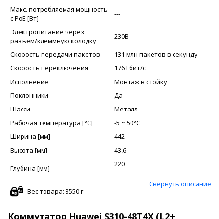
Макс. потребляемая мощность
---
с PoE [Вт]
Электропитание через
230В
разъем/клеммную колодку
Скорость передачи пакетов
131 млн пакетов в секунду
Скорость переключения
176 Гбит/с
Исполнение
Монтаж в стойку
Поклонники
Да
Шасси
Металл
Рабочая температура [°C]
-5 ~ 50°С
Ширина [мм]
442
Высота [мм]
43,6
220
Глубина [мм]
Свернуть описание
Вес товара: 3550 г
Коммутатор Huawei S310-48T4X (L2+,