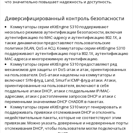
что значительно повышает надежность и доступность.
Диверсифицированный контроль безопасности
Коммутаторы серии eKitEngine S310 поддерживают
несколько режимов аутентификации безопасности, включая
аутентификацию по MAC-адресу и аутентификацию 802.1X, а
также динамически предоставляют пользовательские
политики (VLAN, QoS и ACL). Коммутаторы серии eKitEngine S310
поддерживают аутентификацию порта 802.1X, аутентификацию
MAC-адреса и многорежимную аутентификацию.
Коммутаторы серии eKitEngine S310 предоставляют ряд
механизмов для защиты от DoS-атак и атак, ориентированных
на пользователя. DoS-атаки нацелены на коммутаторы и
включают SYN-флуд, Land, Smurf и ICMP-флуд-атаки. Атаки,
ориентированные на пользователя, включают в себя
поддельные атаки DHCP, атаки с поддельными IP/MAC-
адресами, атаки с растоплением запросов DHCP и атаки с
переменными значениями DHCP CHADDR в пакетах.
Коммутаторы серии eKitEngine S310 могут генерировать и
поддерживать привязки отслеживания DHCP и отклонять
недействительные пакеты, которые не соответствуют этим
привязкам. Можно указать доверенные и недоверенные порты
отслеживания DHCP, чтобы пользователи могли подключаться