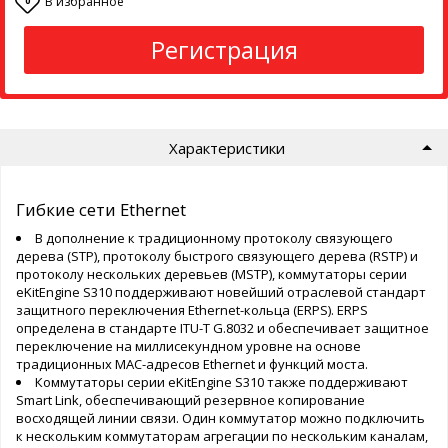
В избранное
0
Регистрация
Характеристики
Гибкие сети Ethernet
В дополнение к традиционному протоколу связующего
дерева (STP), протоколу быстрого связующего дерева (RSTP) и
протоколу нескольких деревьев (MSTP), коммутаторы серии
eKitEngine S310 поддерживают новейший отраслевой стандарт
защитного переключения Ethernet-кольца (ERPS). ERPS
определена в стандарте ITU-T G.8032 и обеспечивает защитное
переключение на миллисекундном уровне на основе
традиционных MAC-адресов Ethernet и функций моста.
Коммутаторы серии eKitEngine S310 также поддерживают
Smart Link, обеспечивающий резервное копирование
восходящей линии связи. Один коммутатор можно подключить
к нескольким коммутаторам агрегации по нескольким каналам,