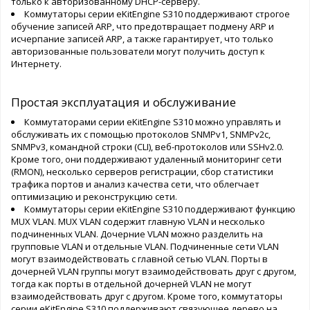
только к авторизованному DHCP-серверу.
Коммутаторы серии eKitEngine S310 поддерживают строгое
обучение записей ARP, что предотвращает подмену ARP и
исчерпание записей ARP, а также гарантирует, что только
авторизованные пользователи могут получить доступ к
Интернету.
Простая эксплуатация и обслуживание
Коммутаторами серии eKitEngine S310 можно управлять и
обслуживать их с помощью протоколов SNMPv1, SNMPv2c,
SNMPv3, командной строки (CLI), веб-протоколов или SSHv2.0.
Кроме того, они поддерживают удаленный мониторинг сети
(RMON), несколько серверов регистрации, сбор статистики
трафика портов и анализ качества сети, что облегчает
оптимизацию и реконструкцию сети.
Коммутаторы серии eKitEngine S310 поддерживают функцию
MUX VLAN. MUX VLAN содержит главную VLAN и несколько
подчиненных VLAN. Дочерние VLAN можно разделить на
групповые VLAN и отдельные VLAN. Подчиненные сети VLAN
могут взаимодействовать с главной сетью VLAN. Порты в
дочерней VLAN группы могут взаимодействовать друг с другом,
тогда как порты в отдельной дочерней VLAN не могут
взаимодействовать друг с другом. Кроме того, коммутаторы
серии eKitEngine S310 поддерживают связующее дерево на