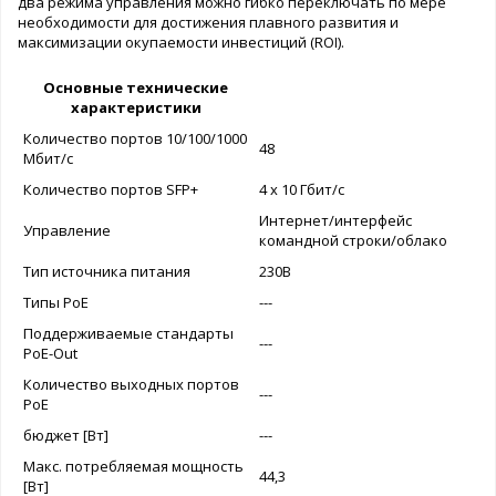
два режима управления можно гибко переключать по мере
необходимости для достижения плавного развития и
максимизации окупаемости инвестиций (ROI).
Основные технические
характеристики
Количество портов 10/100/1000
48
Мбит/с
Количество портов SFP+
4 х 10 Гбит/с
Интернет/интерфейс
Управление
командной строки/облако
Тип источника питания
230В
Типы PoE
---
Поддерживаемые стандарты
---
PoE-Out
Количество выходных портов
---
PoE
бюджет [Вт]
---
Макс. потребляемая мощность
44,3
[Вт]