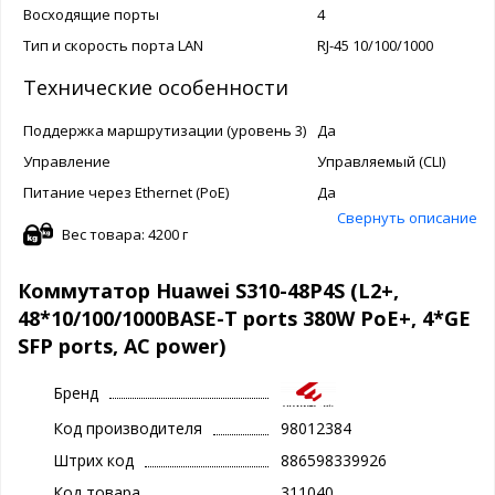
Восходящие порты
4
Тип и скорость порта LAN
RJ-45 ​​10/100/1000
Технические особенности
Поддержка маршрутизации (уровень 3)
Да
Управление
Управляемый (CLI)
Питание через Ethernet (PoE)
Да
Свернуть описание
Вес товара: 4200 г
Коммутатор Huawei S310-48P4S (L2+,
48*10/100/1000BASE-T ports 380W PoE+, 4*GE
SFP ports, AC power)
Бренд
Код производителя
98012384
Штрих код
886598339926
Код товара
311040